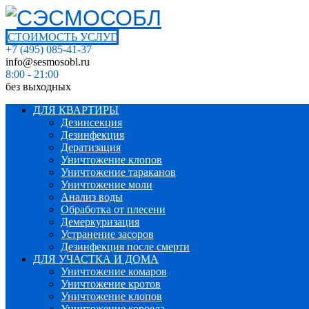
СТОИМОСТЬ УСЛУГ
+7 (495) 085-41-37
info@sesmosobl.ru
8:00 - 21:00
без выходных
ДЛЯ КВАРТИРЫ
Дезинсекция
Дезинфекция
Дератизация
Уничтожение клопов
Уничтожение тараканов
Уничтожение моли
Анализ воды
Обработка от плесени
Демеркуризация
Устранение засоров
Дезинфекция после смерти
ДЛЯ УЧАСТКА И ДОМА
Уничтожение комаров
Уничтожение кротов
Уничтожение клопов
Уничтожение короеда