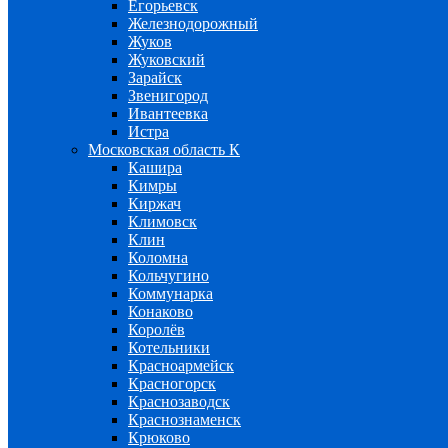
Егорьевск
Железнодорожный
Жуков
Жуковский
Зарайск
Звенигород
Ивантеевка
Истра
Московская область К
Кашира
Кимры
Киржач
Климовск
Клин
Коломна
Кольчугино
Коммунарка
Конаково
Королёв
Котельники
Красноармейск
Красногорск
Краснозаводск
Краснознаменск
Крюково