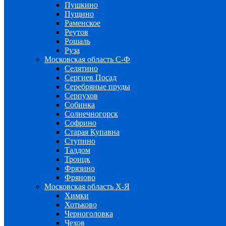
Пушкино
Пущино
Раменское
Реутов
Рошаль
Руза
Московская область С-Ф
Селятино
Сергиев Посад
Серебряные пруды
Серпухов
Собинка
Солнечногорск
Софрино
Старая Купавна
Ступино
Талдом
Троицк
Фрязино
Фряново
Московская область Х-Я
Химки
Хотьково
Черноголовка
Чехов