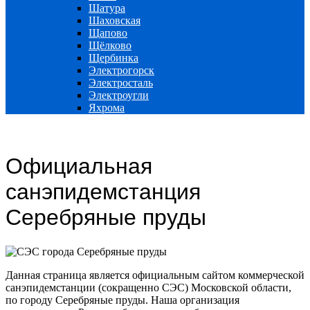
Шатура
Шаховская
Щапово
Щёлково
Щербинка
Электрогорск
Электросталь
Электроугли
Яхрома
Официальная
санэпидемстанция
Серебряные пруды
Данная страница является официальным сайтом коммерческой
санэпидемстанции (сокращенно СЭС) Московской области,
по городу Серебряные пруды. Наша организация