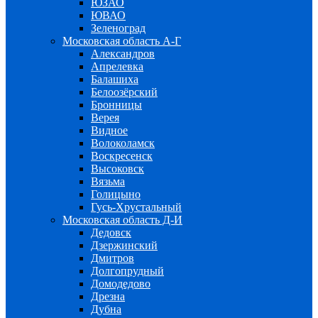
ЮЗАО
ЮВАО
Зеленоград
Московская область А-Г
Александров
Апрелевка
Балашиха
Белоозёрский
Бронницы
Верея
Видное
Волоколамск
Воскресенск
Высоковск
Вязьма
Голицыно
Гусь-Хрустальный
Московская область Д-И
Дедовск
Дзержинский
Дмитров
Долгопрудный
Домодедово
Дрезна
Дубна