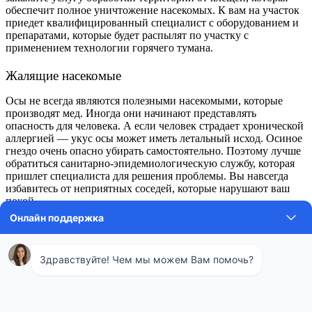
обеспечит полное уничтожение насекомых. К вам на участок
приедет квалифицированный специалист с оборудованием и
препаратами, которые будет распылят по участку с
применением технологии горячего тумана.
Жалящие насекомые
Осы не всегда являются полезными насекомыми, которые
производят мед. Иногда они начинают представлять
опасность для человека. А если человек страдает хронической
аллергией — укус осы может иметь летальный исход. Осиное
гнездо очень опасно убирать самостоятельно. Поэтому лучше
обратиться санитарно-эпидемиологическую службу, которая
пришлет специалиста для решения проблемы. Вы навсегда
избавитесь от неприятных соседей, которые нарушают ваш
покой.
Борьба с вредными грызунами
Грызунов часто привлекают промышленные помещения,
внутри которых сухо и тепло. Грызуны могут быстро
испортить продукты, которые хранятся на складе. При этом
они переносят опасные для человека заболевания.