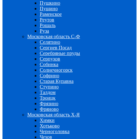
Пушкино
Пущино
Раменское
Реутов
Рошаль
Руза
Московская область С-Ф
Селятино
Сергиев Посад
Серебряные пруды
Серпухов
Собинка
Солнечногорск
Софрино
Старая Купавна
Ступино
Талдом
Троицк
Фрязино
Фряново
Московская область Х-Я
Химки
Хотьково
Черноголовка
Чехов