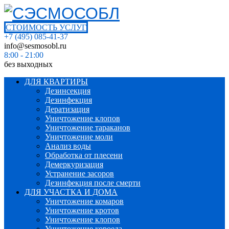
СТОИМОСТЬ УСЛУГ
+7 (495) 085-41-37
info@sesmosobl.ru
8:00 - 21:00
без выходных
ДЛЯ КВАРТИРЫ
Дезинсекция
Дезинфекция
Дератизация
Уничтожение клопов
Уничтожение тараканов
Уничтожение моли
Анализ воды
Обработка от плесени
Демеркуризация
Устранение засоров
Дезинфекция после смерти
ДЛЯ УЧАСТКА И ДОМА
Уничтожение комаров
Уничтожение кротов
Уничтожение клопов
Уничтожение короеда