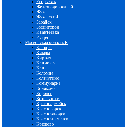
Егорьевск
Железнодорожный
Жуков
Жуковский
Зарайск
Звенигород
Ивантеевка
Истра
Московская область К
Кашира
Кимры
Киржач
Климовск
Клин
Коломна
Кольчугино
Коммунарка
Конаково
Королёв
Котельники
Красноармейск
Красногорск
Краснозаводск
Краснознаменск
Крюково