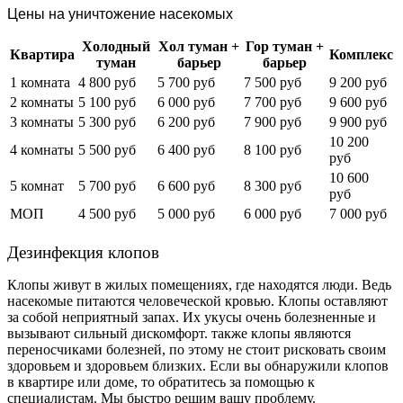
Цены на уничтожение насекомых
Холодный
Хол туман +
Гор туман +
Квартира
Комплекс
туман
барьер
барьер
1 комната
4 800 руб
5 700 руб
7 500 руб
9 200 руб
2 комнаты
5 100 руб
6 000 руб
7 700 руб
9 600 руб
3 комнаты
5 300 руб
6 200 руб
7 900 руб
9 900 руб
10 200
4 комнаты
5 500 руб
6 400 руб
8 100 руб
руб
10 600
5 комнат
5 700 руб
6 600 руб
8 300 руб
руб
МОП
4 500 руб
5 000 руб
6 000 руб
7 000 руб
Дезинфекция клопов
Клопы живут в жилых помещениях, где находятся люди. Ведь
насекомые питаются человеческой кровью. Клопы оставляют
за собой неприятный запах. Их укусы очень болезненные и
вызывают сильный дискомфорт. также клопы являются
переносчиками болезней, по этому не стоит рисковать своим
здоровьем и здоровьем близких. Если вы обнаружили клопов
в квартире или доме, то обратитесь за помощью к
специалистам. Мы быстро решим вашу проблему.