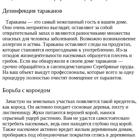
Дезинфекция тараканов
Тараканы — это самый нежеланный гость в вашем доме.
Они очень неприятно выглядят, оставляют за собой
отвратительный запах и являются разносчиками множества
опасных для человека заболеваний. Возможно возникновение
аллергии и астмы. Тараканы оставляют следы на продуктах,
которые становятся непригодными к употреблению. Из-за
отходов жизнедеятельности насекомых образуется плесень и
грибок. Если вы обнаружили в своем доме тараканов —
срочно обращайтесь в санэпидемстанцию Серебряные пруды.
На ваш объект выедут профессионалы, которые всего за одну
процедуру полностью очистят помещение от паразитов.
Борьба с короедом
Зачастую на земельных участках появляется такой вредитель,
как короед. Он активно поедает сосновые деревья, пихту и
лиственницу. Жуки питаются верхней корой, нанося
серьезный ущерб растению. Вам не удастся самостоятельно
истребить насекомых, ведь они находятся глубоко под корой.
Также насекомое активно вредит жилым деревянным домам,
пробираясь под облицовочные покрытия селясь в деревянных