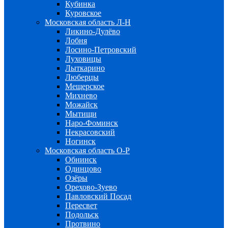
Кубинка
Куровское
Московская область Л-Н
Ликино-Дулёво
Лобня
Лосино-Петровский
Луховицы
Лыткарино
Люберцы
Мещерское
Михнево
Можайск
Мытищи
Наро-Фоминск
Некрасовский
Ногинск
Московская область О-Р
Обнинск
Одинцово
Озёры
Орехово-Зуево
Павловский Посад
Пересвет
Подольск
Протвино