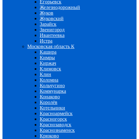
Егорьевск
Железнодорожный
Жуков
Жуковский
Зарайск
Звенигород
Ивантеевка
Истра
Московская область К
Кашира
Кимры
Киржач
Климовск
Клин
Коломна
Кольчугино
Коммунарка
Конаково
Королёв
Котельники
Красноармейск
Красногорск
Краснозаводск
Краснознаменск
Крюково