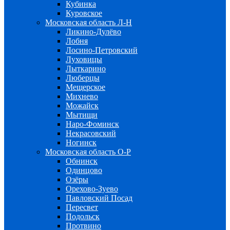
Кубинка
Куровское
Московская область Л-Н
Ликино-Дулёво
Лобня
Лосино-Петровский
Луховицы
Лыткарино
Люберцы
Мещерское
Михнево
Можайск
Мытищи
Наро-Фоминск
Некрасовский
Ногинск
Московская область О-Р
Обнинск
Одинцово
Озёры
Орехово-Зуево
Павловский Посад
Пересвет
Подольск
Протвино