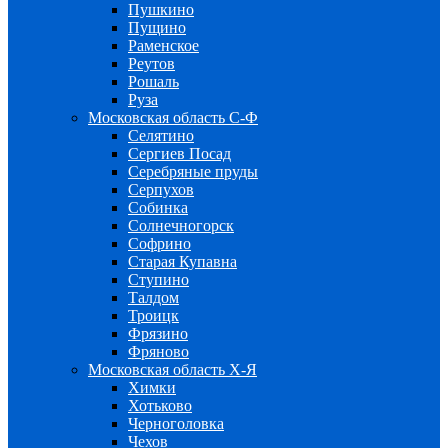
Пушкино
Пущино
Раменское
Реутов
Рошаль
Руза
Московская область С-Ф
Селятино
Сергиев Посад
Серебряные пруды
Серпухов
Собинка
Солнечногорск
Софрино
Старая Купавна
Ступино
Талдом
Троицк
Фрязино
Фряново
Московская область Х-Я
Химки
Хотьково
Черноголовка
Чехов