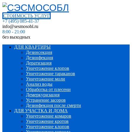
СТОИМОСТЬ УСЛУГ
+7 (495) 085-41-37
info@sesmosobl.ru
8:00 - 21:00
без выходных
ДЛЯ КВАРТИРЫ
Дезинсекция
Дезинфекция
Дератизация
Уничтожение клопов
Уничтожение тараканов
Уничтожение моли
Анализ воды
Обработка от плесени
Демеркуризация
Устранение засоров
Дезинфекция после смерти
ДЛЯ УЧАСТКА И ДОМА
Уничтожение комаров
Уничтожение кротов
Уничтожение клопов
Уничтожение короеда