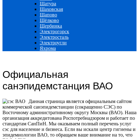
Шатура
Шаховская
Щапово
Щёлково
Щербинка
Электрогорск
Электросталь
Электроугли
Яхрома
Официальная
санэпидемстанция ВАО
Данная страница является официальным сайтом
коммерческой санэпидемстанции (сокращенно СЭС) по
Восточному административному округу Москвы (ВАО). Наша
организация аккредитована Роспотребнадзором и работает по
стандартам СанПиН. Мы оказываем полный перечень услуг
сэс для население и бизнеса.
Если вы искали центр гигиены и
эпидемиологии ВАО, то обращаем ваше внимание на то, что