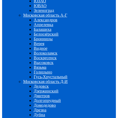
ЮЗАО
ЮВАО
Зеленоград
Московская область А-Г
Александров
Апрелевка
Балашиха
Белоозёрский
Бронницы
Верея
Видное
Волоколамск
Воскресенск
Высоковск
Вязьма
Голицыно
Гусь-Хрустальный
Московская область Д-И
Дедовск
Дзержинский
Дмитров
Долгопрудный
Домодедово
Дрезна
Дубна