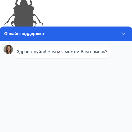
Зачастую на земельных участках
появляется такой вредитель, как короед. Он активно поедает
сосновые деревья, пихту и лиственницу. Жуки питаются
верхней корой, нанося серьезный ущерб растению. Вам не
удастся самостоятельно истребить насекомых, ведь они
находятся глубоко под корой. Также насекомое активно
вредит жилым деревянным домам, пробираясь под
облицовочные покрытия селясь в деревянных перекрытиях
дома. В таком случае поможет только применение горячего
химического пара для обработки поверхности дерева.
Борьба с муравьями