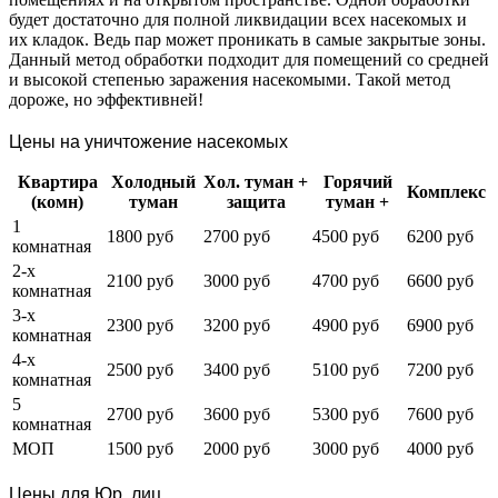
будет достаточно для полной ликвидации всех насекомых и
их кладок. Ведь пар может проникать в самые закрытые зоны.
Данный метод обработки подходит для помещений со средней
и высокой степенью заражения насекомыми. Такой метод
дороже, но эффективней!
Цены на уничтожение насекомых
Квартира
Холодный
Хол. туман +
Горячий
Комплекс
(комн)
туман
защита
туман +
1
1800 руб
2700 руб
4500 руб
6200 руб
комнатная
2-х
2100 руб
3000 руб
4700 руб
6600 руб
комнатная
3-х
2300 руб
3200 руб
4900 руб
6900 руб
комнатная
4-х
2500 руб
3400 руб
5100 руб
7200 руб
комнатная
5
2700 руб
3600 руб
5300 руб
7600 руб
комнатная
МОП
1500 руб
2000 руб
3000 руб
4000 руб
Цены для Юр. лиц