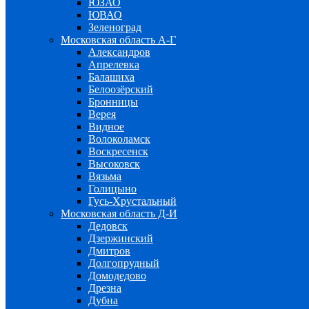
ЮЗАО
ЮВАО
Зеленоград
Московская область А-Г
Александров
Апрелевка
Балашиха
Белоозёрский
Бронницы
Верея
Видное
Волоколамск
Воскресенск
Высоковск
Вязьма
Голицыно
Гусь-Хрустальный
Московская область Д-И
Дедовск
Дзержинский
Дмитров
Долгопрудный
Домодедово
Дрезна
Дубна