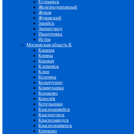
Егорьевск
Железнодорожный
Жуков
Жуковский
Зарайск
Звенигород
Ивантеевка
Истра
Московская область К
Кашира
Кимры
Киржач
Климовск
Клин
Коломна
Кольчугино
Коммунарка
Конаково
Королёв
Котельники
Красноармейск
Красногорск
Краснозаводск
Краснознаменск
Крюково