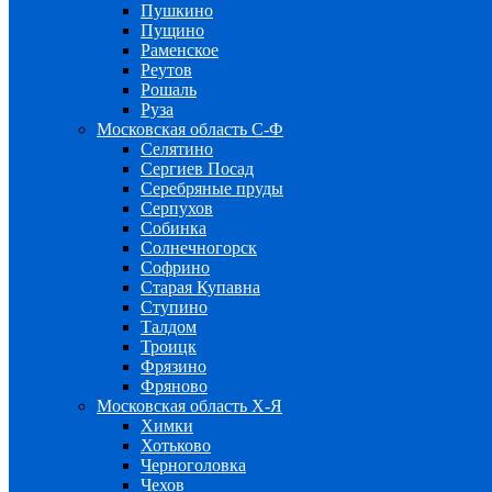
Пушкино
Пущино
Раменское
Реутов
Рошаль
Руза
Московская область С-Ф
Селятино
Сергиев Посад
Серебряные пруды
Серпухов
Собинка
Солнечногорск
Софрино
Старая Купавна
Ступино
Талдом
Троицк
Фрязино
Фряново
Московская область Х-Я
Химки
Хотьково
Черноголовка
Чехов