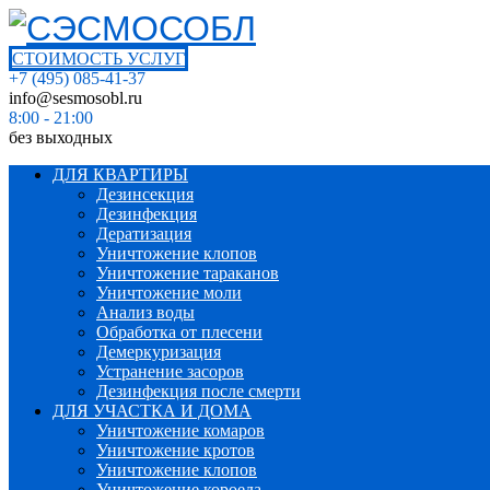
СТОИМОСТЬ УСЛУГ
+7 (495) 085-41-37
info@sesmosobl.ru
8:00 - 21:00
без выходных
ДЛЯ КВАРТИРЫ
Дезинсекция
Дезинфекция
Дератизация
Уничтожение клопов
Уничтожение тараканов
Уничтожение моли
Анализ воды
Обработка от плесени
Демеркуризация
Устранение засоров
Дезинфекция после смерти
ДЛЯ УЧАСТКА И ДОМА
Уничтожение комаров
Уничтожение кротов
Уничтожение клопов
Уничтожение короеда