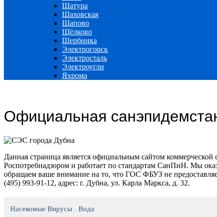
Шатура
Шаховская
Щапово
Щёлково
Щербинка
Электрогорск
Электросталь
Электроугли
Яхрома
Официальная санэпидемста
Данная страница является официальным сайтом коммерческой 
Роспотребнадзором и работает по стандартам СанПиН. Мы оказ
обращаем ваше внимание на то, что ГОС ФБУЗ не предоставляе
(495) 993-91-12, адрес: г. Дубна, ул. Карла Маркса, д. 32.
Насекомые
Вирусы
Вода