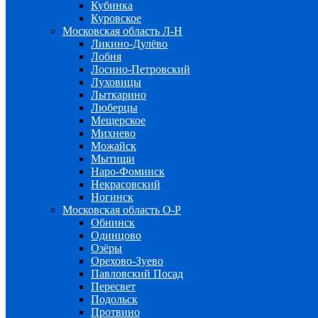
Кубинка
Куровское
Московская область Л-Н
Ликино-Дулёво
Лобня
Лосино-Петровский
Луховицы
Лыткарино
Люберцы
Мещерское
Михнево
Можайск
Мытищи
Наро-Фоминск
Некрасовский
Ногинск
Московская область О-Р
Обнинск
Одинцово
Озёры
Орехово-Зуево
Павловский Посад
Пересвет
Подольск
Протвино