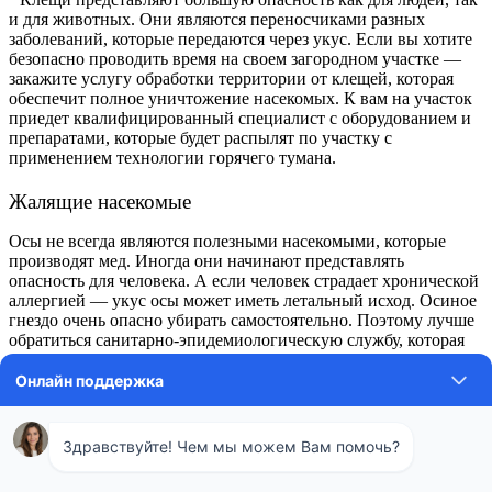
и для животных. Они являются переносчиками разных
заболеваний, которые передаются через укус. Если вы хотите
безопасно проводить время на своем загородном участке —
закажите услугу обработки территории от клещей, которая
обеспечит полное уничтожение насекомых. К вам на участок
приедет квалифицированный специалист с оборудованием и
препаратами, которые будет распылят по участку с
применением технологии горячего тумана.
Жалящие насекомые
Осы не всегда являются полезными насекомыми, которые
производят мед. Иногда они начинают представлять
опасность для человека. А если человек страдает хронической
аллергией — укус осы может иметь летальный исход. Осиное
гнездо очень опасно убирать самостоятельно. Поэтому лучше
обратиться санитарно-эпидемиологическую службу, которая
пришлет специалиста для решения проблемы. Вы навсегда
избавитесь от неприятных соседей, которые нарушают ваш
покой.
Борьба с вредными грызунами
Грызунов часто привлекают промышленные помещения,