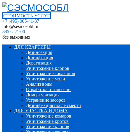
СТОИМОСТЬ УСЛУГ
+7 (495) 085-41-37
info@sesmosobl.ru
8:00 - 21:00
без выходных
ДЛЯ КВАРТИРЫ
Дезинсекция
Дезинфекция
Дератизация
Уничтожение клопов
Уничтожение тараканов
Уничтожение моли
Анализ воды
Обработка от плесени
Демеркуризация
Устранение засоров
Дезинфекция после смерти
ДЛЯ УЧАСТКА И ДОМА
Уничтожение комаров
Уничтожение кротов
Уничтожение клопов
Уничтожение короеда