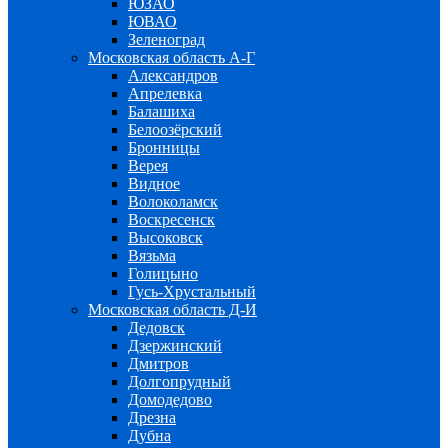
ЮЗАО
ЮВАО
Зеленоград
Московская область А-Г
Александров
Апрелевка
Балашиха
Белоозёрский
Бронницы
Верея
Видное
Волоколамск
Воскресенск
Высоковск
Вязьма
Голицыно
Гусь-Хрустальный
Московская область Д-И
Дедовск
Дзержинский
Дмитров
Долгопрудный
Домодедово
Дрезна
Дубна