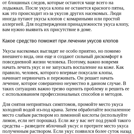
от блошиных следов, которые остаются чаще всего на
лодыжках. После укуса клопа не останется красного пятна,
как это происходит из-за укусов других насекомых. Люди
иногда путают укусы клопов с комариными или простой
аллергией. Для подтверждения принадлежности укуса клопу,
вам нужно выявить их присутствие в доме.
Какое средство поможет при лечении укусов клопов
Укусы насекомых выглядят не особо приятно, но помимо
внешнего вида, они еще и создают сильный дискомфорт в
повседневной жизни человека. Поэтому, важно вовремя
начать лечить укус и не запускать воспаление на коже. Как
правило, человек, которого впервые покусали клопы,
начинает нервничать и переживать. Он решает начать
лечение, которое совершенно неуместно в данном случае. В
таких ситуациях важно трезво оценить проблему и решить ее
с использованием профессиональных способов и методов.
Для снятия неприятных симптомов, промойте место укуса
холодной водой из-под крана. Затем обработайте воспаленное
место слабым раствором из лимонной кислоты (используйте
лимон, если нет порошка). Если же у вас нет под рукой такого
средства – разведите яблочный уксус и протрите место укуса
полученным раствором. Если укус появился более суток назад