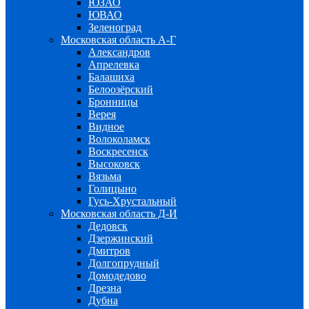
ЮЗАО
ЮВАО
Зеленоград
Московская область А-Г
Александров
Апрелевка
Балашиха
Белоозёрский
Бронницы
Верея
Видное
Волоколамск
Воскресенск
Высоковск
Вязьма
Голицыно
Гусь-Хрустальный
Московская область Д-И
Дедовск
Дзержинский
Дмитров
Долгопрудный
Домодедово
Дрезна
Дубна