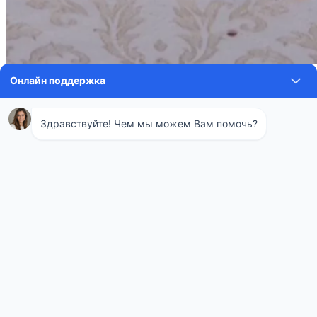
Вот один из отзывов наших довольных клиентов. Далее от
первого лица.
Всем доброго времени суток. Мы воспользовались
услугами данной фирмы по дезинфекции в августе этого
года. Прошло уже несколько месяцев, а в нашем доме ни
разу не нашлось следов насекомых. Мы заказали услугу
по уничтожению клопов с барьерной защитой после
обработки. Нам это пригодилось, ведь у наших соседей и
по сей день живут насекомые. Они постоянно
перебирались к нам в квартиру. Огромное спасибо
службе дезинфекции за помощь. Особенно благодарны
специалисту Дмитрию, который доступно объяснил нам,
как в дальнейшем себя вести для того, чтобы не
случилось рецидива.