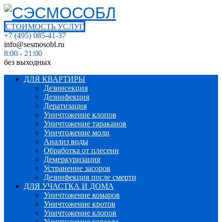
СТОИМОСТЬ УСЛУГ
+7 (495) 085-41-37
info@sesmosobl.ru
8:00 - 21:00
без выходных
ДЛЯ КВАРТИРЫ
Дезинсекция
Дезинфекция
Дератизация
Уничтожение клопов
Уничтожение тараканов
Уничтожение моли
Анализ воды
Обработка от плесени
Демеркуризация
Устранение засоров
Дезинфекция после смерти
ДЛЯ УЧАСТКА И ДОМА
Уничтожение комаров
Уничтожение кротов
Уничтожение клопов
Уничтожение короеда