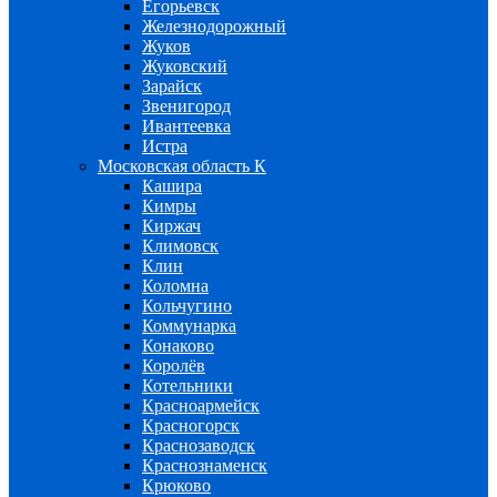
Егорьевск
Железнодорожный
Жуков
Жуковский
Зарайск
Звенигород
Ивантеевка
Истра
Московская область К
Кашира
Кимры
Киржач
Климовск
Клин
Коломна
Кольчугино
Коммунарка
Конаково
Королёв
Котельники
Красноармейск
Красногорск
Краснозаводск
Краснознаменск
Крюково