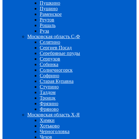
Пушкино
Пущино
Раменское
Реутов
Рошаль
Руза
Московская область С-Ф
Селятино
Сергиев Посад
Серебряные пруды
Серпухов
Собинка
Солнечногорск
Софрино
Старая Купавна
Ступино
Талдом
Троицк
Фрязино
Фряново
Московская область Х-Я
Химки
Хотьково
Черноголовка
Чехов