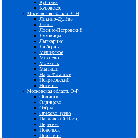
Кубинка
Куровское
Московская область Л-Н
Ликино-Дулёво
Лобня
Лосино-Петровский
Луховицы
Лыткарино
Люберцы
Мещерское
Михнево
Можайск
Мытищи
Наро-Фоминск
Некрасовский
Ногинск
Московская область О-Р
Обнинск
Одинцово
Озёры
Орехово-Зуево
Павловский Посад
Пересвет
Подольск
Протвино