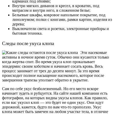
карманах под обоями;
Внутри мягких диванов и кресел, в кроватях, под
матрасом и внутри него, в сложенном белье;
Бельевые шкафы, ковровое напольное покрытие, под
линолеумом; полки с книгами, рамки картин, изделия из
дерева;
Выключатели света и розетки, электронные приборы и
бытовая техника.
Следы после укуса клопа
Эти насекомые
активны в ночное время суток. Обычно они кусаются только
когда жертва спит. Во время укуса клоп прокалывает
эпидермис своим хоботком и начинает сосать кровь. Весь
процесс занимает от трех до десяти минут. За это время
происходит полное насыщение насекомого, которое после
завершения трапезы уползает обратно в укрытие.
Сам по себе укус безболезненный. Но его место вскоре
начинает зудеть и рубцуется. На сайте нашей компании есть
фотографии, на которых видны укусы клопов. Как правило,
если вас укусил клоп — это будет не один укус. Они идут
дорожной, кажется, будто по вам что-то проползло. Укус
клопа может быть замечен на любом участке тела, в отличие