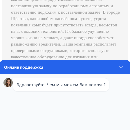
поставленную задачу по отработанному алгоритму и
ответственно подходим к поставленной задаче. В городе
Щёлково, как и любом населённом пункте, угроза
появления крыс будет присутствовать всегда, несмотря
на век высоких технологий. Глобальное улучшение
уровня жизни не мешает, а даже иногда способствует
размножению вредителей. Наша компания располагает
проверенными сотрудниками, которые используют
качественное оборудование для изгнания или
уничтожения крыс и мышей.
Проведение этой процедуры в городе Щёлково подразумевает
осуществление комплекса мероприятий, которые направлены
на уничтожение крыс, мышей и грызунов. Самым
популярным методом избавления от нашествия является
организация ловушек с приманкой. Также могут
использоваться специальные мелки. Этот простой метод даёт
возможность уничтожить до 12 особей в день – они умирают
очень скоро после попадания яда в организм.