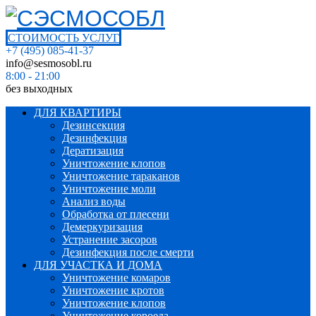
СТОИМОСТЬ УСЛУГ
+7 (495) 085-41-37
info@sesmosobl.ru
8:00 - 21:00
без выходных
ДЛЯ КВАРТИРЫ
Дезинсекция
Дезинфекция
Дератизация
Уничтожение клопов
Уничтожение тараканов
Уничтожение моли
Анализ воды
Обработка от плесени
Демеркуризация
Устранение засоров
Дезинфекция после смерти
ДЛЯ УЧАСТКА И ДОМА
Уничтожение комаров
Уничтожение кротов
Уничтожение клопов
Уничтожение короеда