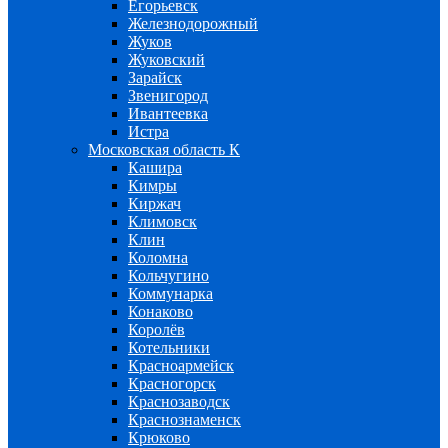
Егорьевск
Железнодорожный
Жуков
Жуковский
Зарайск
Звенигород
Ивантеевка
Истра
Московская область К
Кашира
Кимры
Киржач
Климовск
Клин
Коломна
Кольчугино
Коммунарка
Конаково
Королёв
Котельники
Красноармейск
Красногорск
Краснозаводск
Краснознаменск
Крюково