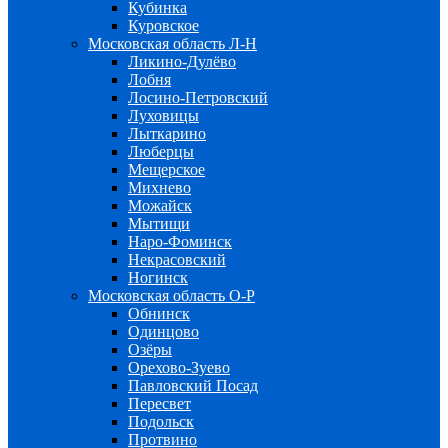
Кубинка
Куровское
Московская область Л-Н
Ликино-Дулёво
Лобня
Лосино-Петровский
Луховицы
Лыткарино
Люберцы
Мещерское
Михнево
Можайск
Мытищи
Наро-Фоминск
Некрасовский
Ногинск
Московская область О-Р
Обнинск
Одинцово
Озёры
Орехово-Зуево
Павловский Посад
Пересвет
Подольск
Протвино