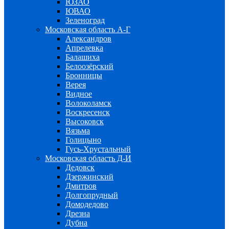
ЮЗАО
ЮВАО
Зеленоград
Московская область А-Г
Александров
Апрелевка
Балашиха
Белоозёрский
Бронницы
Верея
Видное
Волоколамск
Воскресенск
Высоковск
Вязьма
Голицыно
Гусь-Хрустальный
Московская область Д-И
Дедовск
Дзержинский
Дмитров
Долгопрудный
Домодедово
Дрезна
Дубна