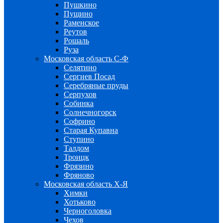
Пушкино
Пущино
Раменское
Реутов
Рошаль
Руза
Московская область С-Ф
Селятино
Сергиев Посад
Серебряные пруды
Серпухов
Собинка
Солнечногорск
Софрино
Старая Купавна
Ступино
Талдом
Троицк
Фрязино
Фряново
Московская область Х-Я
Химки
Хотьково
Черноголовка
Чехов