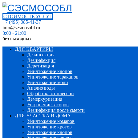
СТОИМОСТЬ УСЛУГ
+7 (495) 085-41-37
info@sesmosobl.ru
8:00 - 21:00
без выходных
ДЛЯ КВАРТИРЫ
Дезинсекция
Дезинфекция
Дератизация
Уничтожение клопов
Уничтожение тараканов
Уничтожение моли
Анализ воды
Обработка от плесени
Демеркуризация
Устранение засоров
Дезинфекция после смерти
ДЛЯ УЧАСТКА И ДОМА
Уничтожение комаров
Уничтожение кротов
Уничтожение клопов
Уничтожение короеда