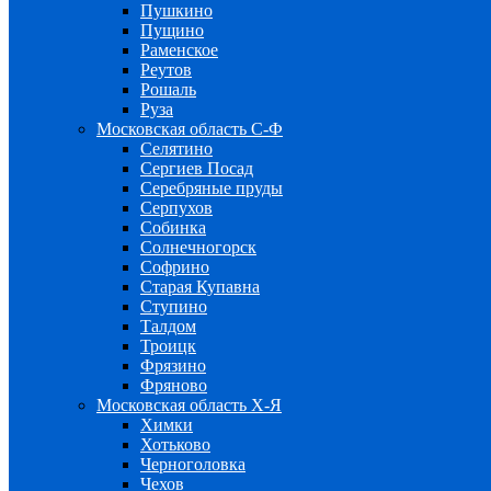
Пушкино
Пущино
Раменское
Реутов
Рошаль
Руза
Московская область С-Ф
Селятино
Сергиев Посад
Серебряные пруды
Серпухов
Собинка
Солнечногорск
Софрино
Старая Купавна
Ступино
Талдом
Троицк
Фрязино
Фряново
Московская область Х-Я
Химки
Хотьково
Черноголовка
Чехов