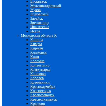
Егорьевск
Железнодорожный
Жуков
Жуковский
Зарайск
Звенигород
Ивантеевка
Истра
Московская область К
Кашира
Кимры
Киржач
Климовск
Клин
Коломна
Кольчугино
Коммунарка
Конаково
Королёв
Котельники
Красноармейск
Красногорск
Краснозаводск
Краснознаменск
Крюково