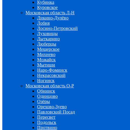
Кубинка
Куровское
Московская область Л-Н
Ликино-Дулёво
Лобня
Лосино-Петровский
Луховицы
Лыткарино
Люберцы
Мещерское
Михнево
Можайск
Мытищи
Наро-Фоминск
Некрасовский
Ногинск
Московская область О-Р
Обнинск
Одинцово
Озёры
Орехово-Зуево
Павловский Посад
Пересвет
Подольск
Протвино