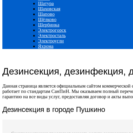
Шатура
Шаховская
Щапово
Щёлково
Щербинка
Электрогорск
Электросталь
Электроугли
Яхрома
Дезинсекция, дезинфекция, 
Данная страница является официальным сайтом коммерческой 
работает по стандартам СанПиН. Мы оказываем полный перечен
гарантию на все виды услуг, предоставляя договор и акты выпо
Дезинсекция в городе Пушкино