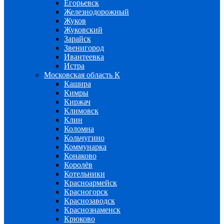
Егорьевск
Железнодорожный
Жуков
Жуковский
Зарайск
Звенигород
Ивантеевка
Истра
Московская область К
Кашира
Кимры
Киржач
Климовск
Клин
Коломна
Кольчугино
Коммунарка
Конаково
Королёв
Котельники
Красноармейск
Красногорск
Краснозаводск
Краснознаменск
Крюково