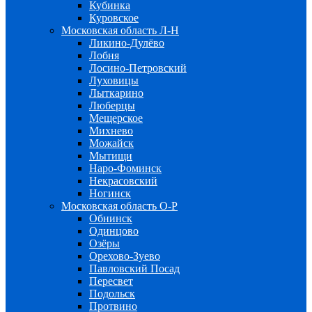
Кубинка
Куровское
Московская область Л-Н
Ликино-Дулёво
Лобня
Лосино-Петровский
Луховицы
Лыткарино
Люберцы
Мещерское
Михнево
Можайск
Мытищи
Наро-Фоминск
Некрасовский
Ногинск
Московская область О-Р
Обнинск
Одинцово
Озёры
Орехово-Зуево
Павловский Посад
Пересвет
Подольск
Протвино