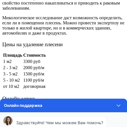
свойство постепенно накапливаться и приводить к раковым
заболеваниям.
Микологическое исследование даст возможность определить,
если ли в помещении плесень. Можно провести экспертизу не
только в жилой квартире, но и в коммерческих зданиях,
автомобилях и даже в продуктах.
Цены на удаление плесени
Площадь
Стоимость
1 м2
3300 руб
2 - 3 м2
2000 руб/м
3 - 5 м2
1500 руб/м
5 - 10 м2
1100 руб/м
от 10 м2
договорная
Онлайн запись
[contact-form-7 id=»719″ title=»Autoser Appointment»]
Методы борьбы с грибком