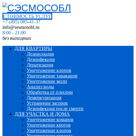
СТОИМОСТЬ УСЛУГ
+7 (495) 085-41-37
info@sesmosobl.ru
8:00 - 21:00
без выходных
ДЛЯ КВАРТИРЫ
Дезинсекция
Дезинфекция
Дератизация
Уничтожение клопов
Уничтожение тараканов
Уничтожение моли
Анализ воды
Обработка от плесени
Демеркуризация
Устранение засоров
Дезинфекция после смерти
ДЛЯ УЧАСТКА И ДОМА
Уничтожение комаров
Уничтожение кротов
Уничтожение клопов
Уничтожение короеда