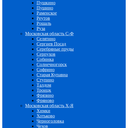
Пушкино
Пущино
Раменское
Реутов
Рошаль
Руза
Московская область С-Ф
Селятино
Сергиев Посад
Серебряные пруды
Серпухов
Собинка
Солнечногорск
Софрино
Старая Купавна
Ступино
Талдом
Троицк
Фрязино
Фряново
Московская область Х-Я
Химки
Хотьково
Черноголовка
Чехов