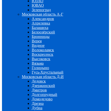
ЮЗАО
ЮВАО
Зеленоград
Московская область А-Г
Александров
Апрелевка
Балашиха
Белоозёрский
Бронницы
Верея
Видное
Волоколамск
Воскресенск
Высоковск
Вязьма
Голицыно
Гусь-Хрустальный
Московская область Д-И
Дедовск
Дзержинский
Дмитров
Долгопрудный
Домодедово
Дрезна
Дубна