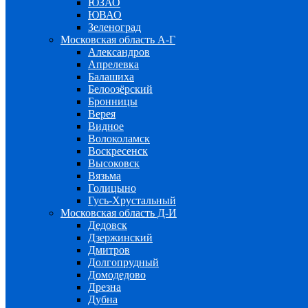
ЮЗАО
ЮВАО
Зеленоград
Московская область А-Г
Александров
Апрелевка
Балашиха
Белоозёрский
Бронницы
Верея
Видное
Волоколамск
Воскресенск
Высоковск
Вязьма
Голицыно
Гусь-Хрустальный
Московская область Д-И
Дедовск
Дзержинский
Дмитров
Долгопрудный
Домодедово
Дрезна
Дубна