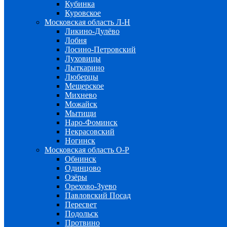
Кубинка
Куровское
Московская область Л-Н
Ликино-Дулёво
Лобня
Лосино-Петровский
Луховицы
Лыткарино
Люберцы
Мещерское
Михнево
Можайск
Мытищи
Наро-Фоминск
Некрасовский
Ногинск
Московская область О-Р
Обнинск
Одинцово
Озёры
Орехово-Зуево
Павловский Посад
Пересвет
Подольск
Протвино