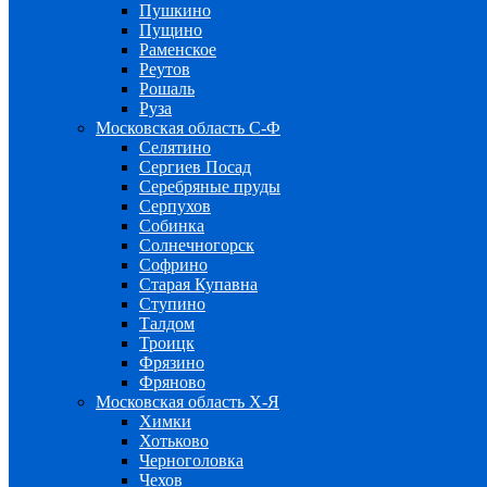
Пушкино
Пущино
Раменское
Реутов
Рошаль
Руза
Московская область С-Ф
Селятино
Сергиев Посад
Серебряные пруды
Серпухов
Собинка
Солнечногорск
Софрино
Старая Купавна
Ступино
Талдом
Троицк
Фрязино
Фряново
Московская область Х-Я
Химки
Хотьково
Черноголовка
Чехов