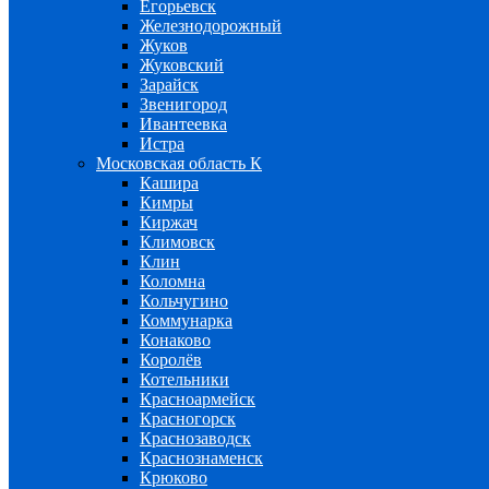
Егорьевск
Железнодорожный
Жуков
Жуковский
Зарайск
Звенигород
Ивантеевка
Истра
Московская область К
Кашира
Кимры
Киржач
Климовск
Клин
Коломна
Кольчугино
Коммунарка
Конаково
Королёв
Котельники
Красноармейск
Красногорск
Краснозаводск
Краснознаменск
Крюково