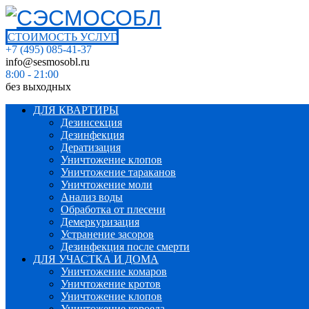
СТОИМОСТЬ УСЛУГ
+7 (495) 085-41-37
info@sesmosobl.ru
8:00 - 21:00
без выходных
ДЛЯ КВАРТИРЫ
Дезинсекция
Дезинфекция
Дератизация
Уничтожение клопов
Уничтожение тараканов
Уничтожение моли
Анализ воды
Обработка от плесени
Демеркуризация
Устранение засоров
Дезинфекция после смерти
ДЛЯ УЧАСТКА И ДОМА
Уничтожение комаров
Уничтожение кротов
Уничтожение клопов
Уничтожение короеда