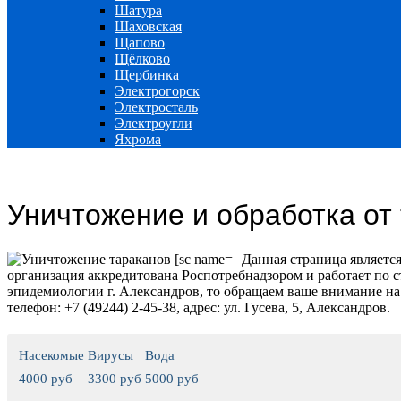
Шатура
Шаховская
Щапово
Щёлково
Щербинка
Электрогорск
Электросталь
Электроугли
Яхрома
Уничтожение и обработка от
Данная страница являетс
организация аккредитована Роспотребнадзором и работает по 
эпидемиологии г. Александров, то обращаем ваше внимание на 
телефон: +7 (49244) 2-45-38, адрес: ул. Гусева, 5, Александров.
Насекомые
Вирусы
Вода
4000 руб
3300 руб
5000 руб