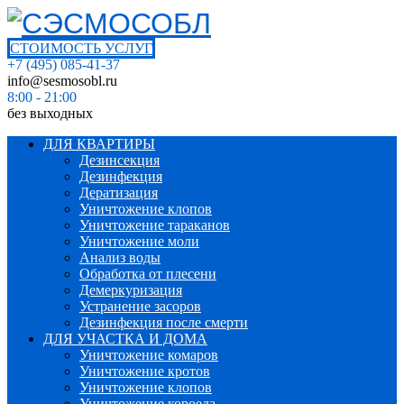
СТОИМОСТЬ УСЛУГ
+7 (495) 085-41-37
info@sesmosobl.ru
8:00 - 21:00
без выходных
ДЛЯ КВАРТИРЫ
Дезинсекция
Дезинфекция
Дератизация
Уничтожение клопов
Уничтожение тараканов
Уничтожение моли
Анализ воды
Обработка от плесени
Демеркуризация
Устранение засоров
Дезинфекция после смерти
ДЛЯ УЧАСТКА И ДОМА
Уничтожение комаров
Уничтожение кротов
Уничтожение клопов
Уничтожение короеда