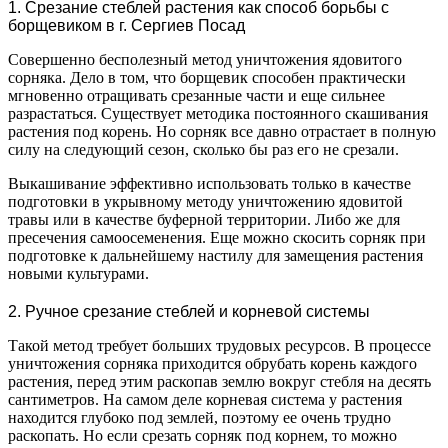
1. Срезание стеблей растения как способ борьбы с
борщевиком в г. Сергиев Посад
Совершенно бесполезный метод уничтожения ядовитого
сорняка. Дело в том, что борщевик способен практически
мгновенно отращивать срезанные части и еще сильнее
разрастаться. Существует методика постоянного скашивания
растения под корень. Но сорняк все давно отрастает в полную
силу на следующий сезон, сколько бы раз его не срезали.
Выкашивание эффективно использовать только в качестве
подготовки в укрывному методу уничтожению ядовитой
травы или в качестве буферной территории. Либо же для
пресечения самоосеменения. Еще можно скосить сорняк при
подготовке к дальнейшему настилу для замещения растения
новыми культурами.
2. Ручное срезание стеблей и корневой системы
Такой метод требует больших трудовых ресурсов. В процессе
уничтожения сорняка приходится обрубать корень каждого
растения, перед этим раскопав землю вокруг стебля на десять
сантиметров. На самом деле корневая система у растения
находится глубоко под землей, поэтому ее очень трудно
раскопать. Но если срезать сорняк под корнем, то можно