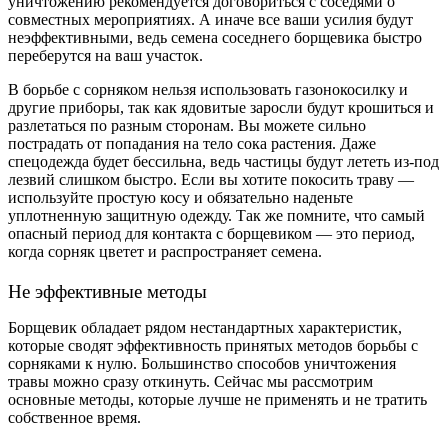
уничтожению рекомендуется договориться с соседями о
совместных мероприятиях. А иначе все ваши усилия будут
неэффективными, ведь семена соседнего борщевика быстро
переберутся на ваш участок.
В борьбе с сорняком нельзя использовать газонокосилку и
другие приборы, так как ядовитые заросли будут крошиться и
разлетаться по разным сторонам. Вы можете сильно
пострадать от попадания на тело сока растения. Даже
спецодежда будет бессильна, ведь частицы будут лететь из-под
лезвий слишком быстро. Если вы хотите покосить траву —
используйте простую косу и обязательно наденьте
уплотненную защитную одежду. Так же помните, что самый
опасный период для контакта с борщевиком — это период,
когда сорняк цветет и распространяет семена.
Не эффективные методы
Борщевик обладает рядом нестандартных характеристик,
которые сводят эффективность принятых методов борьбы с
сорняками к нулю. Большинство способов уничтожения
травы можно сразу откинуть. Сейчас мы рассмотрим
основные методы, которые лучше не применять и не тратить
собственное время.