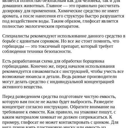
является полностью безопасным как для человека, так и для
домашних животных. Главное — это правильно рассчитать
дозировку для применения. Химические средство не имеет
аромата, а после нанесения его структура быстро разрушается
под воздействием воды. Таким образом, глифосат является
полностью экологическим препаратом.
Специалисты рекомендуют использование данного средство в
борьбе с ядовитым сорняком. Но все же стоит помнить, что
гербициды — это токсичный препарат, который требует
соблюдения техники безопасности.
Есть разработанная схема для обработки борщевика
гербицидами. Конечно же, перед началом использования
рекомендуется ознакомиться с инструкцией, чтобы учесть все
возможные нюансы и детали. Ведь разные производители
могут делать средство с индивидуальной концентрацией
активного вещества.
Перед разведением средства подготовьте чистую емкость,
которую вам после не жалко будет выбросить. Разведите
концентрат согласно инструкции. Обратите внимание на
требование к емкости. Как правило, на упаковке пишут, с
каким материалом химикат не должен соприкасаться. К
примеру, глифосат не может контактировать с цинком. Для
него лучше взять пластиковую миску или емкость из