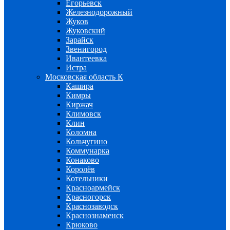
Егорьевск
Железнодорожный
Жуков
Жуковский
Зарайск
Звенигород
Ивантеевка
Истра
Московская область К
Кашира
Кимры
Киржач
Климовск
Клин
Коломна
Кольчугино
Коммунарка
Конаково
Королёв
Котельники
Красноармейск
Красногорск
Краснозаводск
Краснознаменск
Крюково