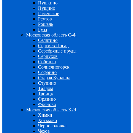
Пушкино
Пущино
Раменское
Реутов
Рошаль
Руза
Московская область С-Ф
Селятино
Сергиев Посад
Серебряные пруды
Серпухов
Собинка
Солнечногорск
Софрино
Старая Купавна
Ступино
Талдом
Троицк
Фрязино
Фряново
Московская область Х-Я
Химки
Хотьково
Черноголовка
Чехов