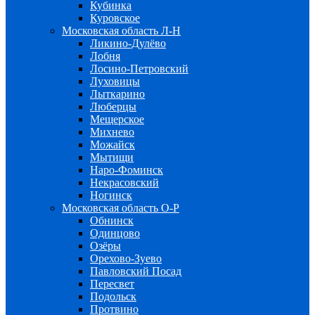
Кубинка
Куровское
Московская область Л-Н
Ликино-Дулёво
Лобня
Лосино-Петровский
Луховицы
Лыткарино
Люберцы
Мещерское
Михнево
Можайск
Мытищи
Наро-Фоминск
Некрасовский
Ногинск
Московская область О-Р
Обнинск
Одинцово
Озёры
Орехово-Зуево
Павловский Посад
Пересвет
Подольск
Протвино