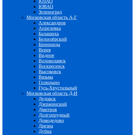
ЮЗАО
ЮВАО
Зеленоград
Московская область А-Г
Александров
Апрелевка
Балашиха
Белоозёрский
Бронницы
Верея
Видное
Волоколамск
Воскресенск
Высоковск
Вязьма
Голицыно
Гусь-Хрустальный
Московская область Д-И
Дедовск
Дзержинский
Дмитров
Долгопрудный
Домодедово
Дрезна
Дубна