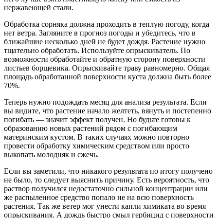
нержавеющей стали.
Обработка сорняка должна проходить в теплую погоду, когда
нет ветра. Загляните в прогноз погоды и убедитесь, что в
ближайшие несколько дней не будет дождя. Растение нужно
тщательно обработать. Используйте опрыскиватель. По
возможности обработайте и обратную сторону поверхности
листьев борщевика. Опрыскивайте траву равномерно. Общая
площадь обработанной поверхности куста должна быть более
70%.
Теперь нужно подождать месяц для анализа результата. Если
вы видите, что растение начало желтеть, вянуть и постепенно
погибать — значит эффект получен. Но будьте готовы к
образованию новых растений рядом с погибающим
материнским кустом. В таких случаях можно повторно
провести обработку химическим средством или просто
выкопать молодняк и сжечь.
Если вы заметили, что никакого результата по итогу получено
не было, то следует выяснить причину. Есть вероятность, что
раствор получился недостаточно сильной концентрации или
же распыленное средство попало не на всю поверхность
растения. Так же ветер мог унести капли химиката во время
опрыскивания. А дождь быстро смыл гербицид с поверхности