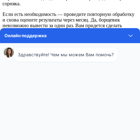
сорняка.
Если есть необходимость — проведите повторную обработку
и снова оцените результаты через месяц. Да, борщевик
невозможно вывести за одни раз. Вам придется сделать
несколько подходов для полного уничтожения ядовитого
сорняка.
Онлайн запись
[contact-form-7 id=»719″ title=»Autoser Appointment»]
После проведения обработки
Если растение сильно пожелтело — значит ваша обработка
сработала. Но помните, что действие гербицида можно
оценить не ранее, чем через три недели после обработки.
Поэтому контроль результатов рекомендуется проводить
ровно через 30 дней после опрыскивания.
Гербициды можно начинать применять с началом весны, когда
на растении появляются первые листики. Так же
рекомендовано захватить период цветения. Но лучшим
временем для обработки считается конец мая, так как в это