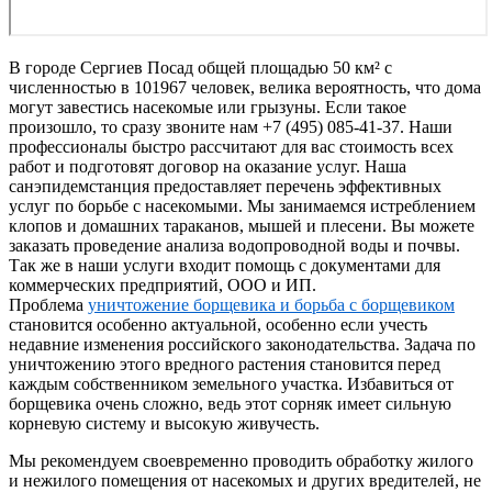
В городе Сергиев Посад общей площадью 50 км² с
численностью в 101967 человек, велика вероятность, что дома
могут завестись насекомые или грызуны. Если такое
произошло, то сразу звоните нам +7 (495) 085-41-37. Наши
профессионалы быстро рассчитают для вас стоимость всех
работ и подготовят договор на оказание услуг. Наша
санэпидемстанция предоставляет перечень эффективных
услуг по борьбе с насекомыми. Мы занимаемся истреблением
клопов и домашних тараканов, мышей и плесени. Вы можете
заказать проведение анализа водопроводной воды и почвы.
Так же в наши услуги входит помощь с документами для
коммерческих предприятий, ООО и ИП.
Проблема
уничтожение борщевика и борьба с борщевиком
становится особенно актуальной, особенно если учесть
недавние изменения российского законодательства. Задача по
уничтожению этого вредного растения становится перед
каждым собственником земельного участка. Избавиться от
борщевика очень сложно, ведь этот сорняк имеет сильную
корневую систему и высокую живучесть.
Мы рекомендуем своевременно проводить обработку жилого
и нежилого помещения от насекомых и других вредителей, не