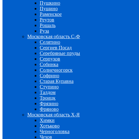
Пушкино
Пущино
Раменское
Реутов
Рошаль
Руза
Московская область С-Ф
Селятино
Сергиев Посад
Серебряные пруды
Серпухов
Собинка
Солнечногорск
Софрино
Старая Купавна
Ступино
Талдом
Троицк
Фрязино
Фряново
Московская область Х-Я
Химки
Хотьково
Черноголовка
Чехов