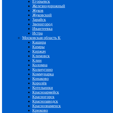
Егорьевск
Железнодорожный
Жуков
Жуковский
Зарайск
Звенигород
Ивантеевка
Истра
Московская область К
Кашира
Кимры
Киржач
Климовск
Клин
Коломна
Кольчугино
Коммунарка
Конаково
Королёв
Котельники
Красноармейск
Красногорск
Краснозаводск
Краснознаменск
Крюково