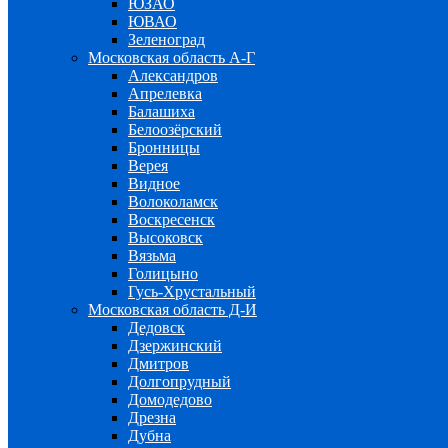
ЮЗАО
ЮВАО
Зеленоград
Московская область А-Г
Александров
Апрелевка
Балашиха
Белоозёрский
Бронницы
Верея
Видное
Волоколамск
Воскресенск
Высоковск
Вязьма
Голицыно
Гусь-Хрустальный
Московская область Д-И
Дедовск
Дзержинский
Дмитров
Долгопрудный
Домодедово
Дрезна
Дубна