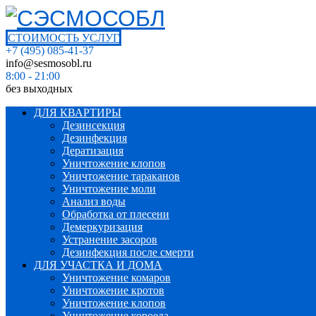
СТОИМОСТЬ УСЛУГ
+7 (495) 085-41-37
info@sesmosobl.ru
8:00 - 21:00
без выходных
ДЛЯ КВАРТИРЫ
Дезинсекция
Дезинфекция
Дератизация
Уничтожение клопов
Уничтожение тараканов
Уничтожение моли
Анализ воды
Обработка от плесени
Демеркуризация
Устранение засоров
Дезинфекция после смерти
ДЛЯ УЧАСТКА И ДОМА
Уничтожение комаров
Уничтожение кротов
Уничтожение клопов
Уничтожение короеда