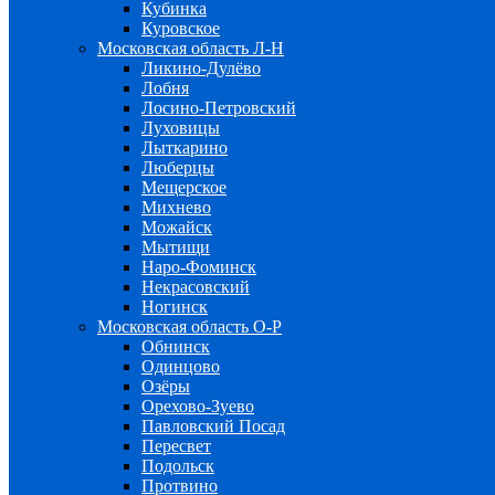
Кубинка
Куровское
Московская область Л-Н
Ликино-Дулёво
Лобня
Лосино-Петровский
Луховицы
Лыткарино
Люберцы
Мещерское
Михнево
Можайск
Мытищи
Наро-Фоминск
Некрасовский
Ногинск
Московская область О-Р
Обнинск
Одинцово
Озёры
Орехово-Зуево
Павловский Посад
Пересвет
Подольск
Протвино