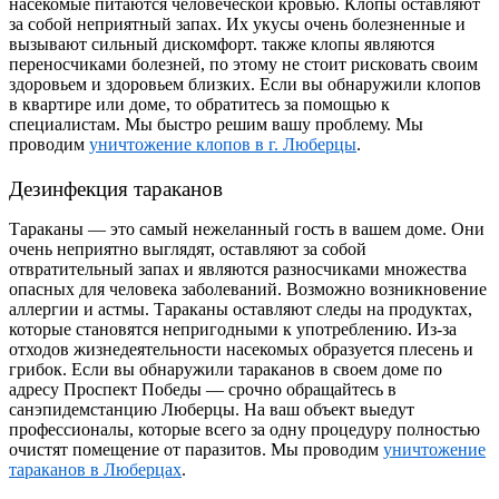
насекомые питаются человеческой кровью. Клопы оставляют
за собой неприятный запах. Их укусы очень болезненные и
вызывают сильный дискомфорт. также клопы являются
переносчиками болезней, по этому не стоит рисковать своим
здоровьем и здоровьем близких. Если вы обнаружили клопов
в квартире или доме, то обратитесь за помощью к
специалистам. Мы быстро решим вашу проблему. Мы
проводим
уничтожение клопов в г. Люберцы
.
Дезинфекция тараканов
Тараканы — это самый нежеланный гость в вашем доме. Они
очень неприятно выглядят, оставляют за собой
отвратительный запах и являются разносчиками множества
опасных для человека заболеваний. Возможно возникновение
аллергии и астмы. Тараканы оставляют следы на продуктах,
которые становятся непригодными к употреблению. Из-за
отходов жизнедеятельности насекомых образуется плесень и
грибок. Если вы обнаружили тараканов в своем доме по
адресу Проспект Победы — срочно обращайтесь в
санэпидемстанцию Люберцы. На ваш объект выедут
профессионалы, которые всего за одну процедуру полностью
очистят помещение от паразитов. Мы проводим
уничтожение
тараканов в Люберцах
.