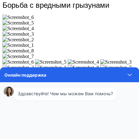
Борьба с вредными грызунами
Грызунов часто привлекают промышленные помещения,
внутри которых сухо и тепло. Грызуны могут быстро
испортить продукты, которые хранятся на складе. При этом
они переносят опасные для человека заболевания.
Продукты жизнедеятельности зверьков остаются по всему
помещению, появляется устойчивый неприятный запах.
Животные способны пробраться в любую щель, поэтому с
ними очень трудно справиться самостоятельно.
Дератизация — это комплексная процедура по изгнанию