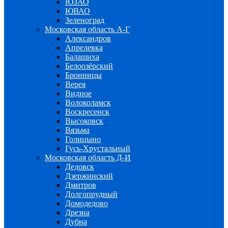
ЮЗАО
ЮВАО
Зеленоград
Московская область А-Г
Александров
Апрелевка
Балашиха
Белоозёрский
Бронницы
Верея
Видное
Волоколамск
Воскресенск
Высоковск
Вязьма
Голицыно
Гусь-Хрустальный
Московская область Д-И
Дедовск
Дзержинский
Дмитров
Долгопрудный
Домодедово
Дрезна
Дубна