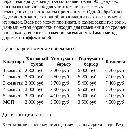
пара. Температура вещества составляет около 90 градусов.
Оптимальный способ для уничтожения насекомых в
помещениях и на открытом пространстве. Одной обработки
будет достаточно для полной ликвидации всех насекомых и
их кладок. Ведь пар может проникать в самые закрытые зоны.
Данный метод обработки подходит для помещений со средней
и высокой степенью заражения насекомыми. Такой метод
дороже, но эффективней!
Цены на уничтожение насекомых
Холодный
Хол туман +
Гор туман +
Квартира
Комплекс
туман
барьер
барьер
1 комната
2 300 руб
3 200 руб
5 000 руб
6 700 руб
2 комнаты
2 600 руб
3 500 руб
5 200 руб
7 100 руб
3 комнаты
2 800 руб
3 700 руб
5 400 руб
7 400 руб
4 комнаты
3 000 руб
3 900 руб
5 600 руб
7 700 руб
5 комнат
3 200 руб
4 100 руб
5 800 руб
8 100 руб
МОП
2 000 руб
2 500 руб
3 500 руб
4 500 руб
Дезинфекция клопов
Клопы живут в жилых помещениях, где находятся люди. Ведь