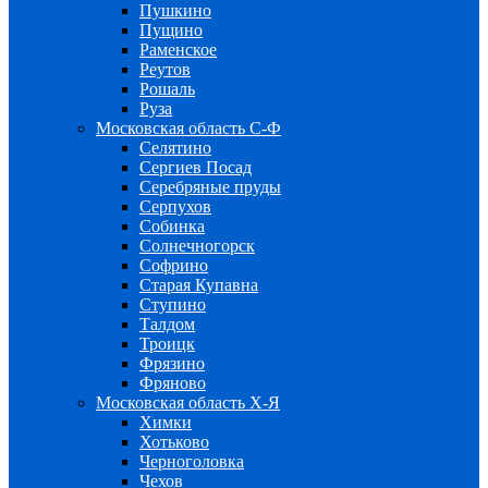
Пушкино
Пущино
Раменское
Реутов
Рошаль
Руза
Московская область С-Ф
Селятино
Сергиев Посад
Серебряные пруды
Серпухов
Собинка
Солнечногорск
Софрино
Старая Купавна
Ступино
Талдом
Троицк
Фрязино
Фряново
Московская область Х-Я
Химки
Хотьково
Черноголовка
Чехов