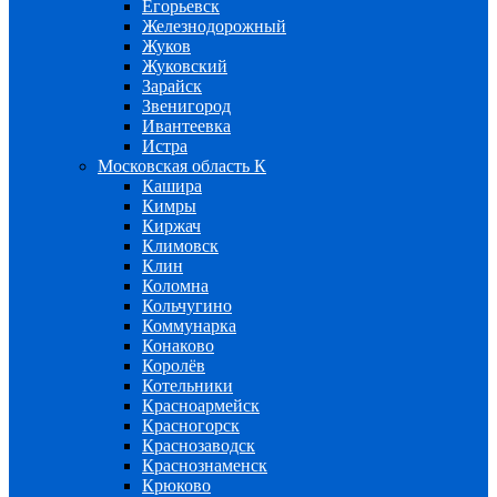
Егорьевск
Железнодорожный
Жуков
Жуковский
Зарайск
Звенигород
Ивантеевка
Истра
Московская область К
Кашира
Кимры
Киржач
Климовск
Клин
Коломна
Кольчугино
Коммунарка
Конаково
Королёв
Котельники
Красноармейск
Красногорск
Краснозаводск
Краснознаменск
Крюково