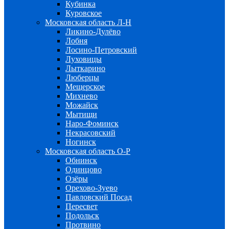
Кубинка
Куровское
Московская область Л-Н
Ликино-Дулёво
Лобня
Лосино-Петровский
Луховицы
Лыткарино
Люберцы
Мещерское
Михнево
Можайск
Мытищи
Наро-Фоминск
Некрасовский
Ногинск
Московская область О-Р
Обнинск
Одинцово
Озёры
Орехово-Зуево
Павловский Посад
Пересвет
Подольск
Протвино