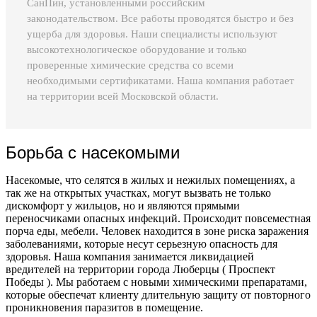
СанПин, установленными российским
законодательством. Все работы проводятся быстро и без
ущерба для здоровья. Наши специалисты используют
высокотехнологическое оборудование и только
проверенные химические средства со всеми
необходимыми сертификатами. Наша компания работает
на территории всей Московской области.
Борьба с насекомыми
Насекомые, что селятся в жилых и нежилых помещениях, а
так же на открытых участках, могут вызвать не только
дискомфорт у жильцов, но и являются прямыми
переносчиками опасных инфекций. Происходит повсеместная
порча еды, мебели. Человек находится в зоне риска заражения
заболеваниями, которые несут серьезную опасность для
здоровья. Наша компания занимается ликвидацией
вредителей на территории города Люберцы ( Проспект
Победы ). Мы работаем с новыми химическими препаратами,
которые обеспечат клиенту длительную защиту от повторного
проникновения паразитов в помещение.