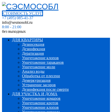
СТОИМОСТЬ УСЛУГ
+7 (495) 085-41-37
info@sesmosobl.ru
8:00 - 21:00
без выходных
ДЛЯ КВАРТИРЫ
Дезинсекция
Дезинфекция
Дератизация
Уничтожение клопов
Уничтожение тараканов
Уничтожение моли
Анализ воды
Обработка от плесени
Демеркуризация
Устранение засоров
Дезинфекция после смерти
ДЛЯ УЧАСТКА И ДОМА
Уничтожение комаров
Уничтожение кротов
Уничтожение клопов
Уничтожение короеда