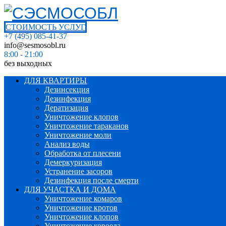
СТОИМОСТЬ УСЛУГ
+7 (495) 085-41-37
info@sesmosobl.ru
8:00 - 21:00
без выходных
ДЛЯ КВАРТИРЫ
Дезинсекция
Дезинфекция
Дератизация
Уничтожение клопов
Уничтожение тараканов
Уничтожение моли
Анализ воды
Обработка от плесени
Демеркуризация
Устранение засоров
Дезинфекция после смерти
ДЛЯ УЧАСТКА И ДОМА
Уничтожение комаров
Уничтожение кротов
Уничтожение клопов
Уничтожение короеда