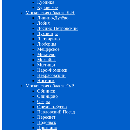
Кубинка
Куровское
Московская область Л-Н
Ликино-Дулёво
Лобня
Лосино-Петровский
Луховицы
Лыткарино
Люберцы
Мещерское
Михнево
Можайск
Мытищи
Наро-Фоминск
Некрасовский
Ногинск
Московская область О-Р
Обнинск
Одинцово
Озёры
Орехово-Зуево
Павловский Посад
Пересвет
Подольск
Протвино