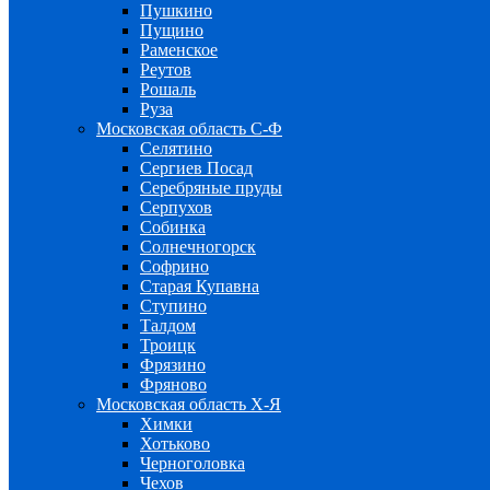
Пушкино
Пущино
Раменское
Реутов
Рошаль
Руза
Московская область С-Ф
Селятино
Сергиев Посад
Серебряные пруды
Серпухов
Собинка
Солнечногорск
Софрино
Старая Купавна
Ступино
Талдом
Троицк
Фрязино
Фряново
Московская область Х-Я
Химки
Хотьково
Черноголовка
Чехов