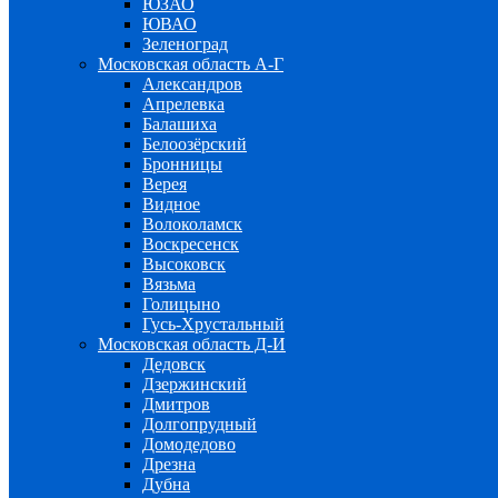
ЮЗАО
ЮВАО
Зеленоград
Московская область А-Г
Александров
Апрелевка
Балашиха
Белоозёрский
Бронницы
Верея
Видное
Волоколамск
Воскресенск
Высоковск
Вязьма
Голицыно
Гусь-Хрустальный
Московская область Д-И
Дедовск
Дзержинский
Дмитров
Долгопрудный
Домодедово
Дрезна
Дубна