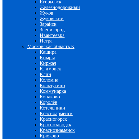
Егорьевск
Железнодорожный
Жуков
Жуковский
Зарайск
Звенигород
Ивантеевка
Истра
Московская область К
Кашира
Кимры
Киржач
Климовск
Клин
Коломна
Кольчугино
Коммунарка
Конаково
Королёв
Котельники
Красноармейск
Красногорск
Краснозаводск
Краснознаменск
Крюково