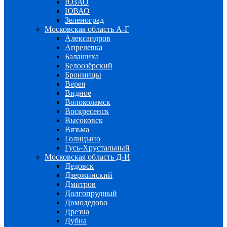
ЮЗАО
ЮВАО
Зеленоград
Московская область А-Г
Александров
Апрелевка
Балашиха
Белоозёрский
Бронницы
Верея
Видное
Волоколамск
Воскресенск
Высоковск
Вязьма
Голицыно
Гусь-Хрустальный
Московская область Д-И
Дедовск
Дзержинский
Дмитров
Долгопрудный
Домодедово
Дрезна
Дубна