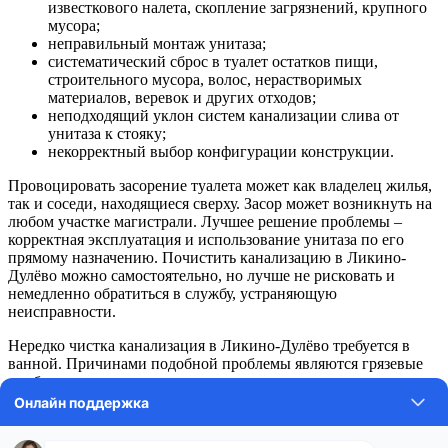
известкового налета, скопление загрязнений, крупного
мусора;
неправильный монтаж унитаза;
систематический сброс в туалет остатков пищи,
строительного мусора, волос, нерастворимых
материалов, веревок и других отходов;
неподходящий уклон систем канализации слива от
унитаза к стояку;
некорректный выбор конфигурации конструкции.
Провоцировать засорение туалета может как владелец жилья,
так и соседи, находящиеся сверху. Засор может возникнуть на
любом участке магистрали. Лучшее решение проблемы –
корректная эксплуатация и использование унитаза по его
прямому назначению. Почистить канализацию в Ликино-
Дулёво можно самостоятельно, но лучше не рисковать и
немедленно обратиться в службу, устраняющую
неисправности.
Нередко чистка канализация в Ликино-Дулёво требуется в
ванной. Причинами подобной проблемы являются грязевые
пробки, состоящие из волос, шерсти животных, мыла, ниток,
пыли. Жировой налет аккумулирует частички, постепенно
создавая затор. Систематические налипания со временем
образуют непроходимые участки, препятствующие потоку