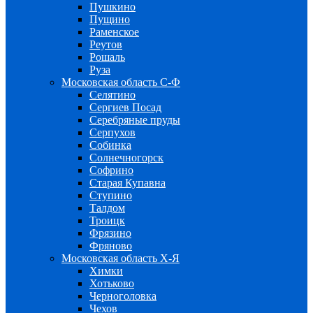
Пушкино
Пущино
Раменское
Реутов
Рошаль
Руза
Московская область С-Ф
Селятино
Сергиев Посад
Серебряные пруды
Серпухов
Собинка
Солнечногорск
Софрино
Старая Купавна
Ступино
Талдом
Троицк
Фрязино
Фряново
Московская область Х-Я
Химки
Хотьково
Черноголовка
Чехов