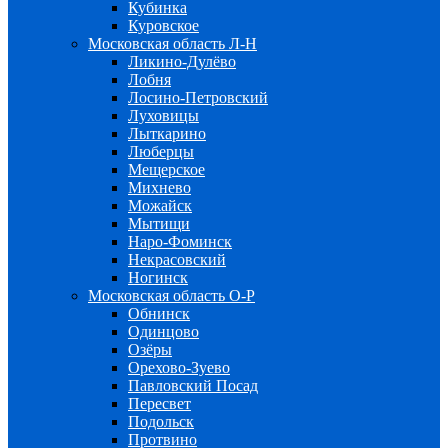
Кубинка
Куровское
Московская область Л-Н
Ликино-Дулёво
Лобня
Лосино-Петровский
Луховицы
Лыткарино
Люберцы
Мещерское
Михнево
Можайск
Мытищи
Наро-Фоминск
Некрасовский
Ногинск
Московская область О-Р
Обнинск
Одинцово
Озёры
Орехово-Зуево
Павловский Посад
Пересвет
Подольск
Протвино