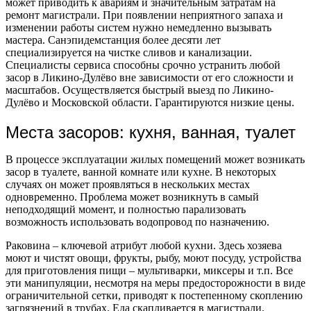
может приводить к авариям и значительным затратам на
ремонт магистрали. При появлении неприятного запаха и
изменении работы систем нужно немедленно вызывать
мастера. Санэпидемстанция более десяти лет
специализируется на чистке сливов и канализации.
Специалисты сервиса способны срочно устранить любой
засор в Ликино-Дулёво вне зависимости от его сложности и
масштабов. Осуществляется быстрый выезд по Ликино-
Дулёво и Московской области. Гарантируются низкие цены.
Места засоров: кухня, ванная, туалет
В процессе эксплуатации жилых помещений может возникать
засор в туалете, ванной комнате или кухне. В некоторых
случаях он может проявляться в нескольких местах
одновременно. Проблема может возникнуть в самый
неподходящий момент, и полностью парализовать
возможность использовать водопровод по назначению.
Раковина – ключевой атрибут любой кухни. Здесь хозяева
моют и чистят овощи, фрукты, рыбу, моют посуду, устройства
для приготовления пищи – мультиварки, миксеры и т.п. Все
эти манипуляции, несмотря на меры предосторожности в виде
ограничительной сетки, приводят к постепенному скоплению
загрязнений в трубах. Еда скапливается в магистрали,