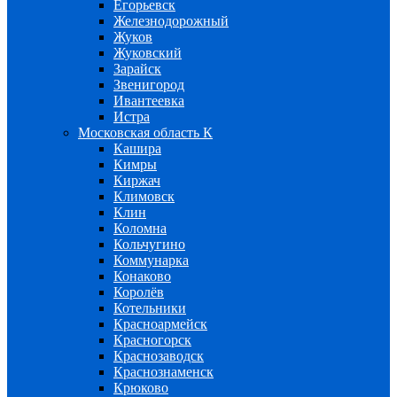
Егорьевск
Железнодорожный
Жуков
Жуковский
Зарайск
Звенигород
Ивантеевка
Истра
Московская область К
Кашира
Кимры
Киржач
Климовск
Клин
Коломна
Кольчугино
Коммунарка
Конаково
Королёв
Котельники
Красноармейск
Красногорск
Краснозаводск
Краснознаменск
Крюково