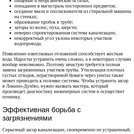
пищевые и неорганические остатки;
попадание в магистраль посторонних предметов;
оседание мыла и ополаскивателя из стиральной машины
на стенках;
образование пробок в трубе;
заторы из волос, пуха, шерсти;
неверно спроектированная система канализации;
некорректный угол уклона некоторых участков
водопровода.
Появлению известковых отложений способствует жесткая
вода. Наросты устранить очень сложно, а в некоторых случаях
вообще невозможно. Поэтому зачастую требуется полная
замена загрязненных участков трубы. Утилизация плотных
густых отходов, нерастворимой бумаги через унитаз также
может приводить к поломке системы. Чтобы устранить засор
в Ликино-Дулёво, нужно вызвать мастера, который
произведет диагностику инженерных систем и осуществит
починку.
Эффективная борьба с
загрязнениями
Серьезный засор канализации, своевременно не устраненный,