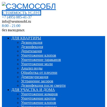
СТОИМОСТЬ УСЛУГ
+7 (495) 085-41-37
info@sesmosobl.ru
8:00 - 21:00
без выходных
ДЛЯ КВАРТИРЫ
Дезинсекция
Дезинфекция
Дератизация
Уничтожение клопов
Уничтожение тараканов
Уничтожение моли
Анализ воды
Обработка от плесени
Демеркуризация
Устранение засоров
Дезинфекция после смерти
ДЛЯ УЧАСТКА И ДОМА
Уничтожение комаров
Уничтожение кротов
Уничтожение клопов
Уничтожение короеда