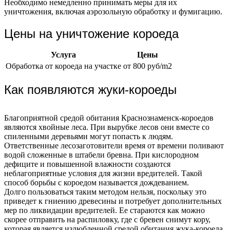
Необходимо немедленно принимать меры для их
уничтожения, включая аэрозольную обработку и фумигацию.
Цены на уничтожение короеда
Услуга
Цены
Обработка от короеда на участке
от 800 руб/m2
Как появляются жуки-короеды
Благоприятной средой обитания Краснознаменск-короедов
являются хвойные леса. При вырубке лесов они вместе со
спиленными деревьями могут попасть к людям.
Ответственные лесозаготовители время от времени поливают
водой сложенные в штабели бревна. При кислородном
дефиците и повышенной влажности создаются
неблагоприятные условия для жизни вредителей. Такой
способ борьбы с короедом называется дождеванием.
Долго пользоваться таким методом нельзя, поскольку это
приведет к гниению древесины и потребует дополнительных
мер по ликвидации вредителей. Ее стараются как можно
скорее отправить на распиловку, где с бревен снимут кору,
которая является излюбленной средой обитания жука-короеда.