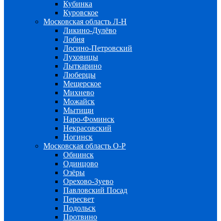
Кубинка
Куровское
Московская область Л-Н
Ликино-Дулёво
Лобня
Лосино-Петровский
Луховицы
Лыткарино
Люберцы
Мещерское
Михнево
Можайск
Мытищи
Наро-Фоминск
Некрасовский
Ногинск
Московская область О-Р
Обнинск
Одинцово
Озёры
Орехово-Зуево
Павловский Посад
Пересвет
Подольск
Протвино