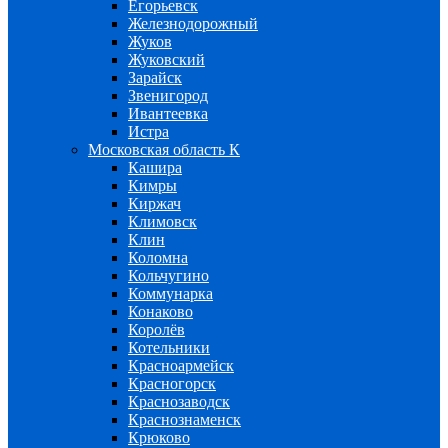
Егорьевск
Железнодорожный
Жуков
Жуковский
Зарайск
Звенигород
Ивантеевка
Истра
Московская область К
Кашира
Кимры
Киржач
Климовск
Клин
Коломна
Кольчугино
Коммунарка
Конаково
Королёв
Котельники
Красноармейск
Красногорск
Краснозаводск
Краснознаменск
Крюково