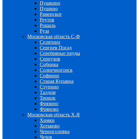
Пушкино
Пущино
Раменское
Реутов
Рошаль
Руза
Московская область С-Ф
Селятино
Сергиев Посад
Серебряные пруды
Серпухов
Собинка
Солнечногорск
Софрино
Старая Купавна
Ступино
Талдом
Троицк
Фрязино
Фряново
Московская область Х-Я
Химки
Хотьково
Черноголовка
Чехов