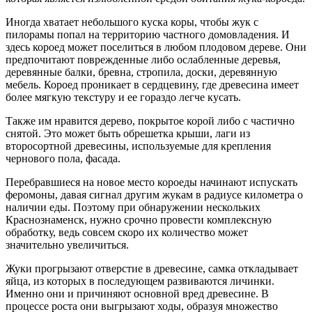
Иногда хватает небольшого куска коры, чтобы жук с
пилорамы попал на территорию частного домовладения. И
здесь короед может поселиться в любом плодовом дереве. Они
предпочитают поврежденные либо ослабленные деревья,
деревянные балки, бревна, стропила, доски, деревянную
мебель. Короед проникает в сердцевину, где древесина имеет
более мягкую текстуру и ее гораздо легче кусать.
Также им нравится дерево, покрытое корой либо с частично
снятой. Это может быть обрешетка крыши, лаги из
второсортной древесины, используемые для крепления
чернового пола, фасада.
Перебравшиеся на новое место короеды начинают испускать
феромоны, давая сигнал другим жукам в радиусе километра о
наличии еды. Поэтому при обнаружении нескольких
Краснознаменск, нужно срочно провести комплексную
обработку, ведь совсем скоро их количество может
значительно увеличиться.
Жуки прогрызают отверстие в древесине, самка откладывает
яйца, из которых в последующем развиваются личинки.
Именно они и причиняют основной вред древесине. В
процессе роста они выгрызают ходы, образуя множество