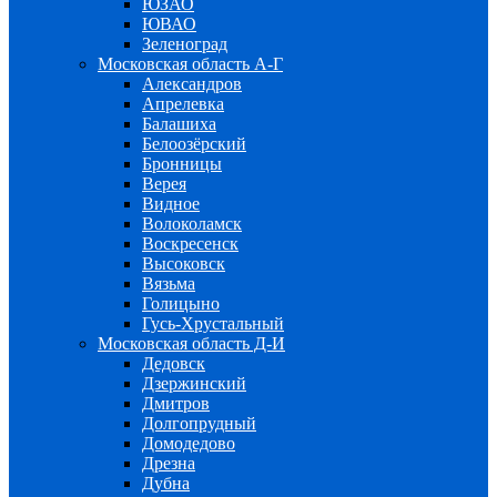
ЮЗАО
ЮВАО
Зеленоград
Московская область А-Г
Александров
Апрелевка
Балашиха
Белоозёрский
Бронницы
Верея
Видное
Волоколамск
Воскресенск
Высоковск
Вязьма
Голицыно
Гусь-Хрустальный
Московская область Д-И
Дедовск
Дзержинский
Дмитров
Долгопрудный
Домодедово
Дрезна
Дубна