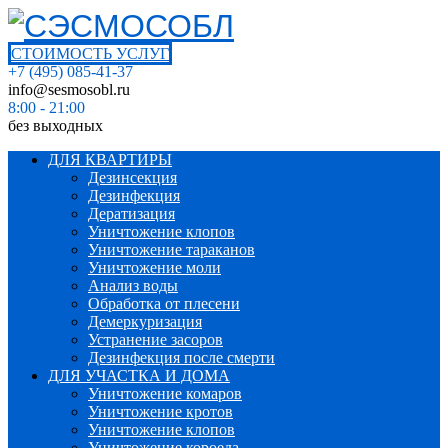
СТОИМОСТЬ УСЛУГ
+7 (495) 085-41-37
info@sesmosobl.ru
8:00 - 21:00
без выходных
ДЛЯ КВАРТИРЫ
Дезинсекция
Дезинфекция
Дератизация
Уничтожение клопов
Уничтожение тараканов
Уничтожение моли
Анализ воды
Обработка от плесени
Демеркуризация
Устранение засоров
Дезинфекция после смерти
ДЛЯ УЧАСТКА И ДОМА
Уничтожение комаров
Уничтожение кротов
Уничтожение клопов
Уничтожение короеда