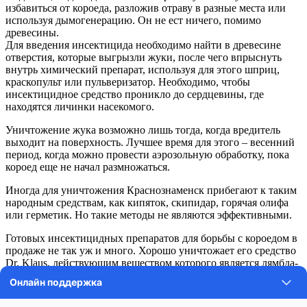
избавиться от короеда, разложив отраву в разные места или
используя дымогенерацию. Он не ест ничего, помимо
древесины.
Для введения инсектицида необходимо найти в древесине
отверстия, которые выгрызли жуки, после чего впрыснуть
внутрь химический препарат, используя для этого шприц,
краскопульт или пульверизатор. Необходимо, чтобы
инсектицидное средство проникло до сердцевины, где
находятся личинки насекомого.
Уничтожение жука возможно лишь тогда, когда вредитель
выходит на поверхность. Лучшее время для этого – весенний
период, когда можно провести аэрозольную обработку, пока
короед еще не начал размножаться.
Иногда для уничтожения Краснознаменск прибегают к таким
народным средствам, как кипяток, скипидар, горячая олифа
или герметик. Но такие методы не являются эффективными.
Готовых инсектицидных препаратов для борьбы с короедом в
продаже не так уж и много. Хорошо уничтожает его средство
Dr. Klaus, действующим веществом которого является лямбда-
цигалотрин – контактно-кишечный инсектицид. Под его
воздействием нарушается передача нервного импульса, что
ведет к мгновенному параличу и гибели вредителей.