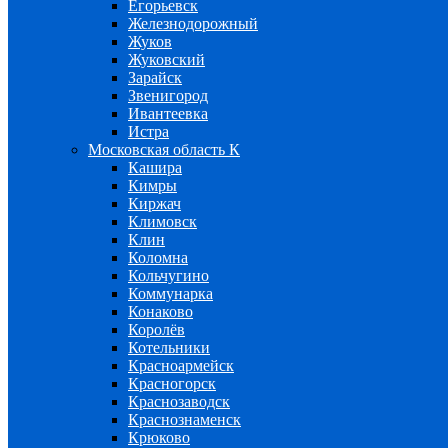
Егорьевск
Железнодорожный
Жуков
Жуковский
Зарайск
Звенигород
Ивантеевка
Истра
Московская область К
Кашира
Кимры
Киржач
Климовск
Клин
Коломна
Кольчугино
Коммунарка
Конаково
Королёв
Котельники
Красноармейск
Красногорск
Краснозаводск
Краснознаменск
Крюково