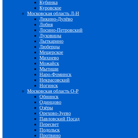
Кубинка
Куровское
Московская область Л-Н
Ликино-Дулёво
Лобня
Лосино-Петровский
Луховицы
Лыткарино
Люберцы
Мещерское
Михнево
Можайск
Мытищи
Наро-Фоминск
Некрасовский
Ногинск
Московская область О-Р
Обнинск
Одинцово
Озёры
Орехово-Зуево
Павловский Посад
Пересвет
Подольск
Протвино