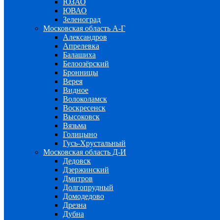
ЮЗАО
ЮВАО
Зеленоград
Московская область А-Г
Александров
Апрелевка
Балашиха
Белоозёрский
Бронницы
Верея
Видное
Волоколамск
Воскресенск
Высоковск
Вязьма
Голицыно
Гусь-Хрустальный
Московская область Д-И
Дедовск
Дзержинский
Дмитров
Долгопрудный
Домодедово
Дрезна
Дубна