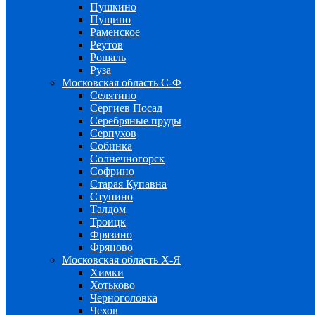
Пушкино
Пущино
Раменское
Реутов
Рошаль
Руза
Московская область С-Ф
Селятино
Сергиев Посад
Серебряные пруды
Серпухов
Собинка
Солнечногорск
Софрино
Старая Купавна
Ступино
Талдом
Троицк
Фрязино
Фряново
Московская область Х-Я
Химки
Хотьково
Черноголовка
Чехов