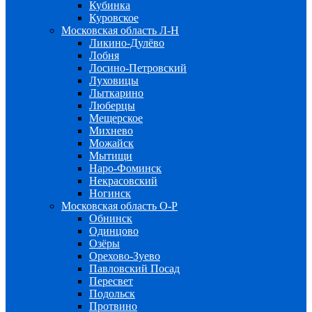
Кубинка
Куровское
Московская область Л-Н
Ликино-Дулёво
Лобня
Лосино-Петровский
Луховицы
Лыткарино
Люберцы
Мещерское
Михнево
Можайск
Мытищи
Наро-Фоминск
Некрасовский
Ногинск
Московская область О-Р
Обнинск
Одинцово
Озёры
Орехово-Зуево
Павловский Посад
Пересвет
Подольск
Протвино