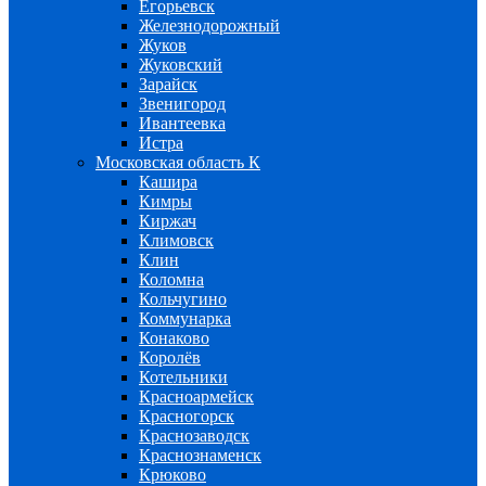
Егорьевск
Железнодорожный
Жуков
Жуковский
Зарайск
Звенигород
Ивантеевка
Истра
Московская область К
Кашира
Кимры
Киржач
Климовск
Клин
Коломна
Кольчугино
Коммунарка
Конаково
Королёв
Котельники
Красноармейск
Красногорск
Краснозаводск
Краснознаменск
Крюково