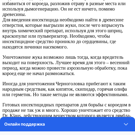
избавиться от короеда, разложив отраву в разные места или
используя дымогенерацию. Он не ест ничего, помимо
древесины.
Для введения инсектицида необходимо найти в древесине
отверстия, которые выгрызли жуки, после чего впрыснуть
внутрь химический препарат, используя для этого шприц,
краскопульт или пульверизатор. Необходимо, чтобы
инсектицидное средство проникло до сердцевины, где
находятся личинки насекомого.
Уничтожение жука возможно лишь тогда, когда вредитель
выходит на поверхность. Лучшее время для этого – весенний
период, когда можно провести аэрозольную обработку, пока
короед еще не начал размножаться.
Иногда для уничтожения Черноголовка прибегают к таким
народным средствам, как кипяток, скипидар, горячая олифа
или герметик. Но такие методы не являются эффективными.
Готовых инсектицидных препаратов для борьбы с короедом в
продаже не так уж и много. Хорошо уничтожает его средство
Dr. Klaus, действующим веществом которого является лямбда-
цигалотрин – контактно-кишечный инсектицид. Под его
воздействием нарушается передача нервного импульса, что
ведет к мгновенному параличу и гибели вредителей.