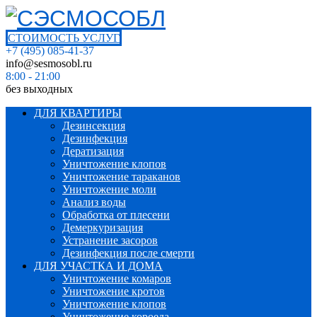
СТОИМОСТЬ УСЛУГ
+7 (495) 085-41-37
info@sesmosobl.ru
8:00 - 21:00
без выходных
ДЛЯ КВАРТИРЫ
Дезинсекция
Дезинфекция
Дератизация
Уничтожение клопов
Уничтожение тараканов
Уничтожение моли
Анализ воды
Обработка от плесени
Демеркуризация
Устранение засоров
Дезинфекция после смерти
ДЛЯ УЧАСТКА И ДОМА
Уничтожение комаров
Уничтожение кротов
Уничтожение клопов
Уничтожение короеда