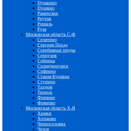
Пушкино
Пущино
Раменское
Реутов
Рошаль
Руза
Московская область С-Ф
Селятино
Сергиев Посад
Серебряные пруды
Серпухов
Собинка
Солнечногорск
Софрино
Старая Купавна
Ступино
Талдом
Троицк
Фрязино
Фряново
Московская область Х-Я
Химки
Хотьково
Черноголовка
Чехов