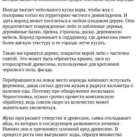
Иногда хватает небольшого куска коры, чтобы жук с
пилорамы попал на территорию частного домовладения. И
здесь короед может поселиться в любом плодовом дереве. Они
предпочитают поврежденные либо ослабленные деревья,
деревянные балки, бревна, стропила, доски, деревянную
мебель. Короед проникает в сердцевину, где древесина имеет
более мягкую текстуру и ее гораздо легче кусать.
Также им нравится дерево, покрытое корой либо с частично
снятой. Это может быть обрешетка крыши, лаги из
второсортной древесины, используемые для крепления
чернового пола, фасада.
Перебравшиеся на новое место короеды начинают испускать
феромоны, давая сигнал другим жукам в радиусе километра о
наличии еды. Поэтому при обнаружении нескольких
Черноголовка, нужно срочно провести комплексную
обработку, ведь совсем скоро их количество может
значительно увеличиться.
Жуки прогрызают отверстие в древесине, самка откладывает
яйца, из которых в последующем развиваются личинки.
Именно они и причиняют основной вред древесине. В
процессе роста они выгрызают ходы, образуя множество