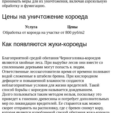
принимать меры для их уничтожения, включая аэрозольную
обработку и фумигацию.
Цены на уничтожение короеда
Услуга
Цены
Обработка от короеда на участке
от 800 руб/m2
Как появляются жуки-короеды
Благоприятной средой обитания Черноголовка-короедов
являются хвойные леса. При вырубке лесов они вместе со
спиленными деревьями могут попасть к людям.
Ответственные лесозаготовители время от времени поливают
водой сложенные в штабели бревна. При кислородном
дефиците и повышенной влажности создаются
неблагоприятные условия для жизни вредителей. Такой
способ борьбы с короедом называется дождеванием.
Долго пользоваться таким методом нельзя, поскольку это
приведет к гниению древесины и потребует дополнительных
мер по ликвидации вредителей. Ее стараются как можно
скорее отправить на распиловку, где с бревен снимут кору,
которая является излюбленной средой обитания жука-короеда.