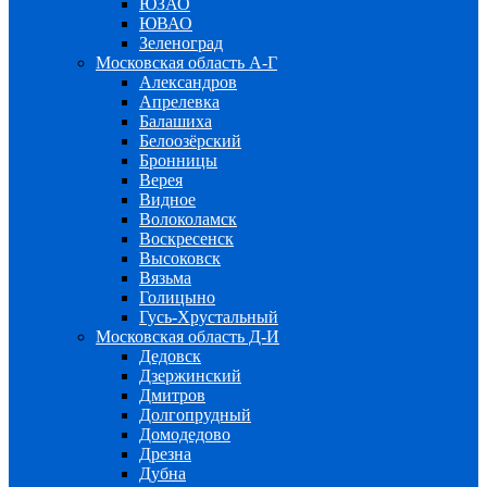
ЮЗАО
ЮВАО
Зеленоград
Московская область А-Г
Александров
Апрелевка
Балашиха
Белоозёрский
Бронницы
Верея
Видное
Волоколамск
Воскресенск
Высоковск
Вязьма
Голицыно
Гусь-Хрустальный
Московская область Д-И
Дедовск
Дзержинский
Дмитров
Долгопрудный
Домодедово
Дрезна
Дубна