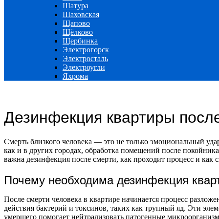
Шатура
Шаховская
Щапово
Щёлково
Щербинка
Электрогорск
Электросталь
Электроугли
Яхрома
Дезинфекция квартиры после
Смерть близкого человека — это не только эмоциональный уда
как и в других городах, обработка помещений после покойника
важна дезинфекция после смерти, как проходит процесс и как 
Почему необходима дезинфекция квар
После смерти человека в квартире начинается процесс разложе
действия бактерий и токсинов, таких как трупный яд. Эти эл
умершего помогает нейтрализовать патогенные микроорганизмы