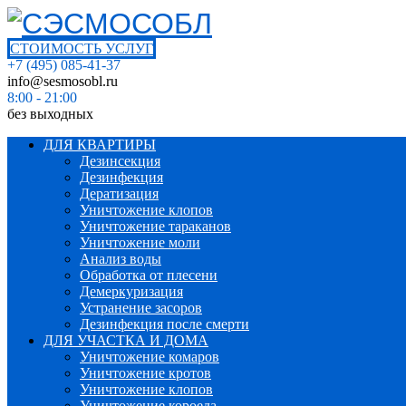
СТОИМОСТЬ УСЛУГ
+7 (495) 085-41-37
info@sesmosobl.ru
8:00 - 21:00
без выходных
ДЛЯ КВАРТИРЫ
Дезинсекция
Дезинфекция
Дератизация
Уничтожение клопов
Уничтожение тараканов
Уничтожение моли
Анализ воды
Обработка от плесени
Демеркуризация
Устранение засоров
Дезинфекция после смерти
ДЛЯ УЧАСТКА И ДОМА
Уничтожение комаров
Уничтожение кротов
Уничтожение клопов
Уничтожение короеда