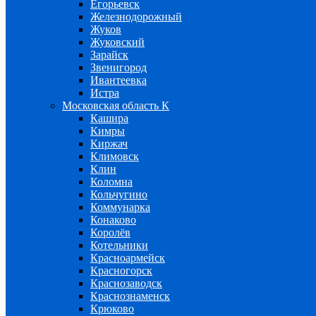
Егорьевск
Железнодорожный
Жуков
Жуковский
Зарайск
Звенигород
Ивантеевка
Истра
Московская область К
Кашира
Кимры
Киржач
Климовск
Клин
Коломна
Кольчугино
Коммунарка
Конаково
Королёв
Котельники
Красноармейск
Красногорск
Краснозаводск
Краснознаменск
Крюково