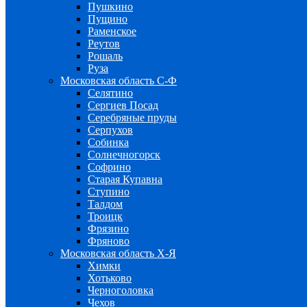
Пушкино
Пущино
Раменское
Реутов
Рошаль
Руза
Московская область С-Ф
Селятино
Сергиев Посад
Серебряные пруды
Серпухов
Собинка
Солнечногорск
Софрино
Старая Купавна
Ступино
Талдом
Троицк
Фрязино
Фряново
Московская область Х-Я
Химки
Хотьково
Черноголовка
Чехов