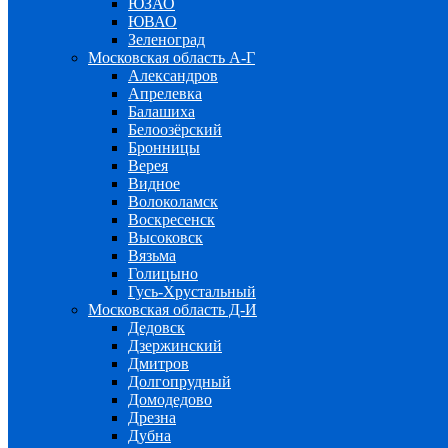
ЮЗАО
ЮВАО
Зеленоград
Московская область А-Г
Александров
Апрелевка
Балашиха
Белоозёрский
Бронницы
Верея
Видное
Волоколамск
Воскресенск
Высоковск
Вязьма
Голицыно
Гусь-Хрустальный
Московская область Д-И
Дедовск
Дзержинский
Дмитров
Долгопрудный
Домодедово
Дрезна
Дубна