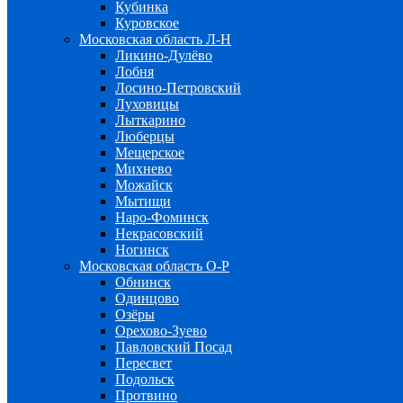
Кубинка
Куровское
Московская область Л-Н
Ликино-Дулёво
Лобня
Лосино-Петровский
Луховицы
Лыткарино
Люберцы
Мещерское
Михнево
Можайск
Мытищи
Наро-Фоминск
Некрасовский
Ногинск
Московская область О-Р
Обнинск
Одинцово
Озёры
Орехово-Зуево
Павловский Посад
Пересвет
Подольск
Протвино