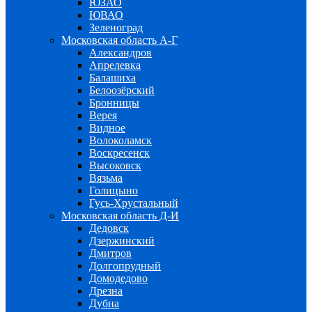
ЮЗАО
ЮВАО
Зеленоград
Московская область А-Г
Александров
Апрелевка
Балашиха
Белоозёрский
Бронницы
Верея
Видное
Волоколамск
Воскресенск
Высоковск
Вязьма
Голицыно
Гусь-Хрустальный
Московская область Д-И
Дедовск
Дзержинский
Дмитров
Долгопрудный
Домодедово
Дрезна
Дубна