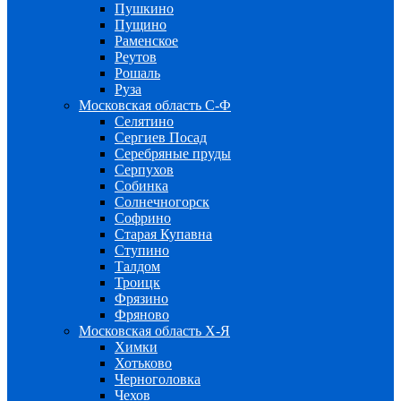
Пушкино
Пущино
Раменское
Реутов
Рошаль
Руза
Московская область С-Ф
Селятино
Сергиев Посад
Серебряные пруды
Серпухов
Собинка
Солнечногорск
Софрино
Старая Купавна
Ступино
Талдом
Троицк
Фрязино
Фряново
Московская область Х-Я
Химки
Хотьково
Черноголовка
Чехов