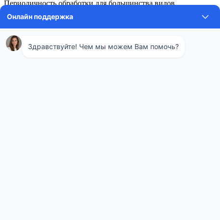
Периодичность обработки для большинства видов
коммерческого транспорта — не реже одного раза в месяц, а
для рефрижераторов, перевозящих скоропортящиеся товары,
— перед и после каждого рейса.
Процесс дезинфекции
автотранспорта: этапы и методы
Профессиональная санобработка проводится в несколько
обязательных этапов, обеспечивающих максимальную
эффективность.
Основные этапы работ
Предварительная очистка и мойка: удаление видимых
загрязнений, пыли и остатков грузов с помощью воды и
моющих средств под напором.
Механическая очистка: при необходимости проводится
удаление ржавчины и стойких загрязнений.
Нанесение дезинфицирующих составов: основной этап,
который выполняется одним из современных методов
(холодный туман, горячий туман, орошение).
Выдержка (экспозиция): время, необходимое для
уничтожения всех микроорганизмов (до 30 минут).