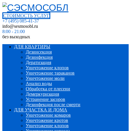
СТОИМОСТЬ УСЛУГ
+7 (495) 085-41-37
info@sesmosobl.ru
8:00 - 21:00
без выходных
ДЛЯ КВАРТИРЫ
Дезинсекция
Дезинфекция
Дератизация
Уничтожение клопов
Уничтожение тараканов
Уничтожение моли
Анализ воды
Обработка от плесени
Демеркуризация
Устранение засоров
Дезинфекция после смерти
ДЛЯ УЧАСТКА И ДОМА
Уничтожение комаров
Уничтожение кротов
Уничтожение клопов
Уничтожение короеда