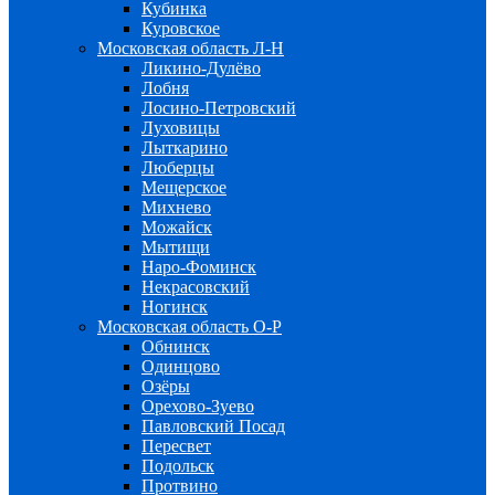
Кубинка
Куровское
Московская область Л-Н
Ликино-Дулёво
Лобня
Лосино-Петровский
Луховицы
Лыткарино
Люберцы
Мещерское
Михнево
Можайск
Мытищи
Наро-Фоминск
Некрасовский
Ногинск
Московская область О-Р
Обнинск
Одинцово
Озёры
Орехово-Зуево
Павловский Посад
Пересвет
Подольск
Протвино