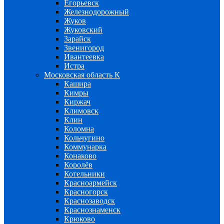
Егорьевск
Железнодорожный
Жуков
Жуковский
Зарайск
Звенигород
Ивантеевка
Истра
Московская область К
Кашира
Кимры
Киржач
Климовск
Клин
Коломна
Кольчугино
Коммунарка
Конаково
Королёв
Котельники
Красноармейск
Красногорск
Краснозаводск
Краснознаменск
Крюково