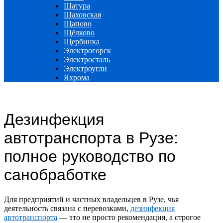
Шатура
Шаховская
Щапово
Щёлково
Щербинка
Электрогорск
Электросталь
Электроугли
Яхрома
Дезинфекция
автотранспорта в Рузе:
полное руководство по
санобработке
Для предприятий и частных владельцев в Рузе, чья
деятельность связана с перевозками,
дезинфекция
автотранспорта
— это не просто рекомендация, а строгое