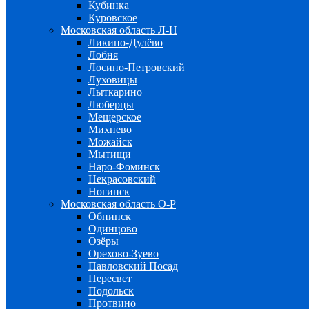
Кубинка
Куровское
Московская область Л-Н
Ликино-Дулёво
Лобня
Лосино-Петровский
Луховицы
Лыткарино
Люберцы
Мещерское
Михнево
Можайск
Мытищи
Наро-Фоминск
Некрасовский
Ногинск
Московская область О-Р
Обнинск
Одинцово
Озёры
Орехово-Зуево
Павловский Посад
Пересвет
Подольск
Протвино