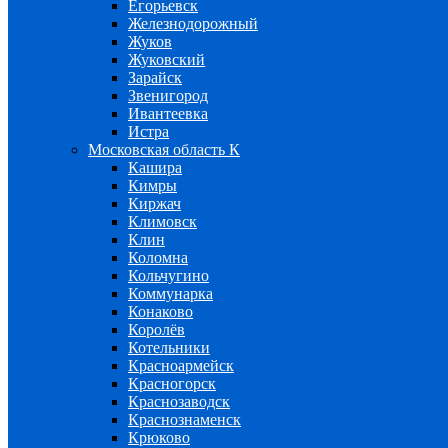
Егорьевск
Железнодорожный
Жуков
Жуковский
Зарайск
Звенигород
Ивантеевка
Истра
Московская область К
Кашира
Кимры
Киржач
Климовск
Клин
Коломна
Кольчугино
Коммунарка
Конаково
Королёв
Котельники
Красноармейск
Красногорск
Краснозаводск
Краснознаменск
Крюково