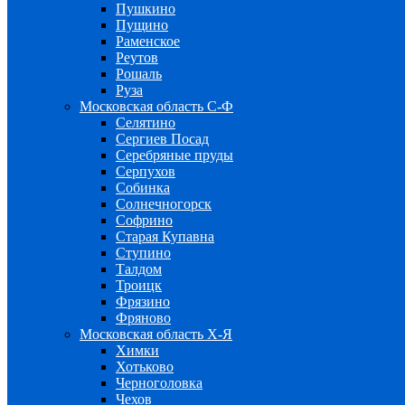
Пушкино
Пущино
Раменское
Реутов
Рошаль
Руза
Московская область С-Ф
Селятино
Сергиев Посад
Серебряные пруды
Серпухов
Собинка
Солнечногорск
Софрино
Старая Купавна
Ступино
Талдом
Троицк
Фрязино
Фряново
Московская область Х-Я
Химки
Хотьково
Черноголовка
Чехов