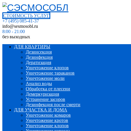
СТОИМОСТЬ УСЛУГ
+7 (495) 085-41-37
info@sesmosobl.ru
8:00 - 21:00
без выходных
ДЛЯ КВАРТИРЫ
Дезинсекция
Дезинфекция
Дератизация
Уничтожение клопов
Уничтожение тараканов
Уничтожение моли
Анализ воды
Обработка от плесени
Демеркуризация
Устранение засоров
Дезинфекция после смерти
ДЛЯ УЧАСТКА И ДОМА
Уничтожение комаров
Уничтожение кротов
Уничтожение клопов
Уничтожение короеда