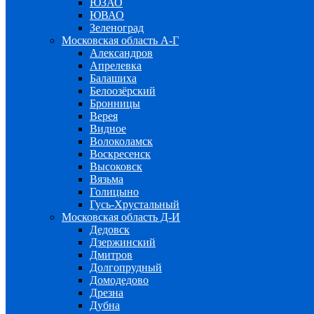
ЮЗАО
ЮВАО
Зеленоград
Московская область А-Г
Александров
Апрелевка
Балашиха
Белоозёрский
Бронницы
Верея
Видное
Волоколамск
Воскресенск
Высоковск
Вязьма
Голицыно
Гусь-Хрустальный
Московская область Д-И
Дедовск
Дзержинский
Дмитров
Долгопрудный
Домодедово
Дрезна
Дубна