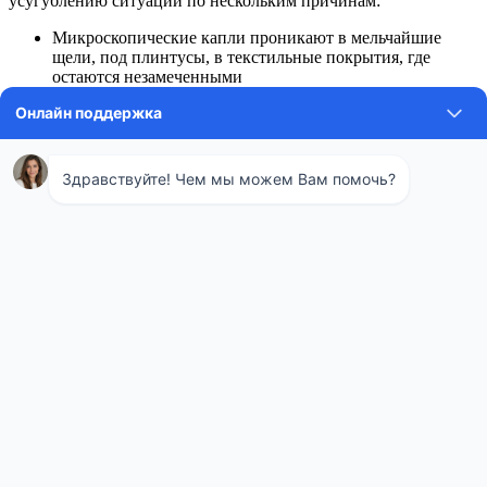
усугублению ситуации по нескольким причинам:
Микроскопические капли проникают в мельчайшие
щели, под плинтусы, в текстильные покрытия, где
остаются незамеченными
Применение бытовых приборов для сбора только
усиливает проблему — пылесос нагревает ртуть и
распыляет ее частицы, а веник дробит шарики на более
мелкие фрагменты
Отсутствие специальных средств защиты подвергает
здоровье человека непосредственной опасности
Влияние паров ртути на организм
человека
Токсичные пары проникают в организм через дыхательную
систему, затем в кровоток и распределяются по внутренним
органам. Особенность ртути в ее кумулятивном эффекте —
способности накапливаться в тканях и вызывать хроническую
интоксикацию.
Симптомы ртутного отравления
Даже кратковременное воздействие может проявляться