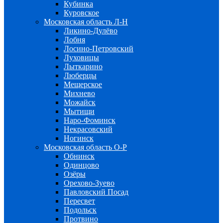
Кубинка
Куровское
Московская область Л-Н
Ликино-Дулёво
Лобня
Лосино-Петровский
Луховицы
Лыткарино
Люберцы
Мещерское
Михнево
Можайск
Мытищи
Наро-Фоминск
Некрасовский
Ногинск
Московская область О-Р
Обнинск
Одинцово
Озёры
Орехово-Зуево
Павловский Посад
Пересвет
Подольск
Протвино