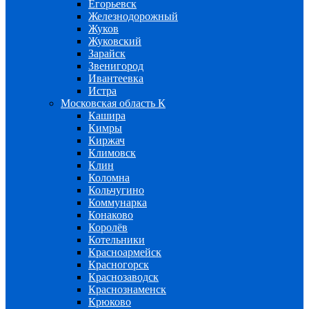
Егорьевск
Железнодорожный
Жуков
Жуковский
Зарайск
Звенигород
Ивантеевка
Истра
Московская область К
Кашира
Кимры
Киржач
Климовск
Клин
Коломна
Кольчугино
Коммунарка
Конаково
Королёв
Котельники
Красноармейск
Красногорск
Краснозаводск
Краснознаменск
Крюково