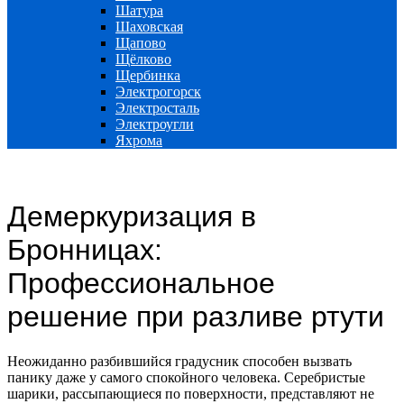
Шатура
Шаховская
Щапово
Щёлково
Щербинка
Электрогорск
Электросталь
Электроугли
Яхрома
Демеркуризация в
Бронницах:
Профессиональное
решение при разливе ртути
Неожиданно разбившийся градусник способен вызвать
панику даже у самого спокойного человека. Серебристые
шарики, рассыпающиеся по поверхности, представляют не