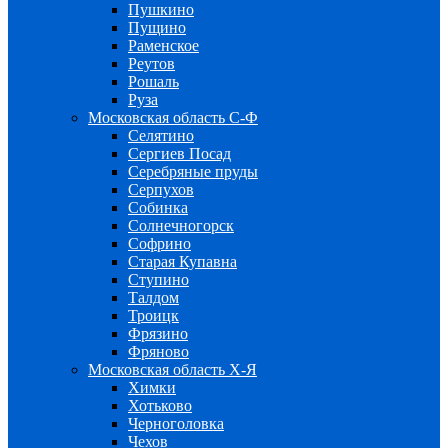
Пушкино
Пущино
Раменское
Реутов
Рошаль
Руза
Московская область С-Ф
Селятино
Сергиев Посад
Серебряные пруды
Серпухов
Собинка
Солнечногорск
Софрино
Старая Купавна
Ступино
Талдом
Троицк
Фрязино
Фряново
Московская область Х-Я
Химки
Хотьково
Черноголовка
Чехов