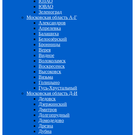
ЮЗАО
ЮВАО
Зеленоград
Московская область А-Г
Александров
Апрелевка
Балашиха
Белоозёрский
Бронницы
Верея
Видное
Волоколамск
Воскресенск
Высоковск
Вязьма
Голицыно
Гусь-Хрустальный
Московская область Д-И
Дедовск
Дзержинский
Дмитров
Долгопрудный
Домодедово
Дрезна
Дубна