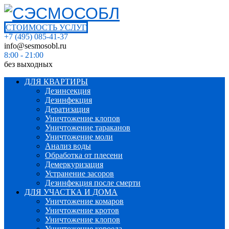
СТОИМОСТЬ УСЛУГ
+7 (495) 085-41-37
info@sesmosobl.ru
8:00 - 21:00
без выходных
ДЛЯ КВАРТИРЫ
Дезинсекция
Дезинфекция
Дератизация
Уничтожение клопов
Уничтожение тараканов
Уничтожение моли
Анализ воды
Обработка от плесени
Демеркуризация
Устранение засоров
Дезинфекция после смерти
ДЛЯ УЧАСТКА И ДОМА
Уничтожение комаров
Уничтожение кротов
Уничтожение клопов
Уничтожение короеда