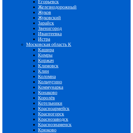
Егорьевск
Железнодорожный
Жуков
Жуковский
Зарайск
Звенигород
Ивантеевка
Истра
Московская область К
Кашира
Кимры
Киржач
Климовск
Клин
Коломна
Кольчугино
Коммунарка
Конаково
Королёв
Котельники
Красноармейск
Красногорск
Краснозаводск
Краснознаменск
Крюково