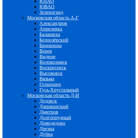
ЮЗАО
ЮВАО
Зеленоград
Московская область А-Г
Александров
Апрелевка
Балашиха
Белоозёрский
Бронницы
Верея
Видное
Волоколамск
Воскресенск
Высоковск
Вязьма
Голицыно
Гусь-Хрустальный
Московская область Д-И
Дедовск
Дзержинский
Дмитров
Долгопрудный
Домодедово
Дрезна
Дубна