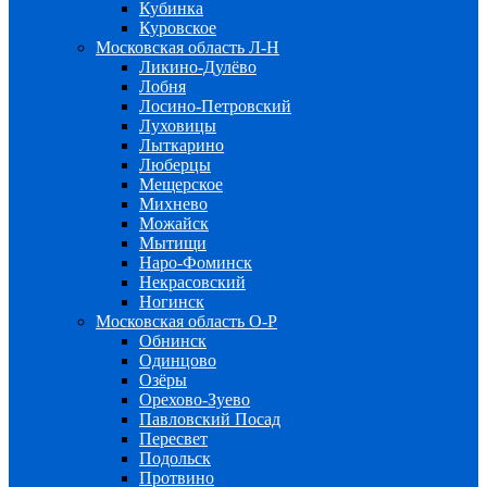
Кубинка
Куровское
Московская область Л-Н
Ликино-Дулёво
Лобня
Лосино-Петровский
Луховицы
Лыткарино
Люберцы
Мещерское
Михнево
Можайск
Мытищи
Наро-Фоминск
Некрасовский
Ногинск
Московская область О-Р
Обнинск
Одинцово
Озёры
Орехово-Зуево
Павловский Посад
Пересвет
Подольск
Протвино