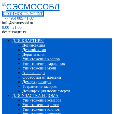
СТОИМОСТЬ УСЛУГ
+7 (495) 085-41-37
info@sesmosobl.ru
8:00 - 21:00
без выходных
ДЛЯ КВАРТИРЫ
Дезинсекция
Дезинфекция
Дератизация
Уничтожение клопов
Уничтожение тараканов
Уничтожение моли
Анализ воды
Обработка от плесени
Демеркуризация
Устранение засоров
Дезинфекция после смерти
ДЛЯ УЧАСТКА И ДОМА
Уничтожение комаров
Уничтожение кротов
Уничтожение клопов
Уничтожение короеда