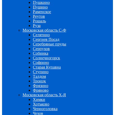
Пушкино
Пущино
Раменское
Реутов
Рошаль
Руза
Московская область С-Ф
Селятино
Сергиев Посад
Серебряные пруды
Серпухов
Собинка
Солнечногорск
Софрино
Старая Купавна
Ступино
Талдом
Троицк
Фрязино
Фряново
Московская область Х-Я
Химки
Хотьково
Черноголовка
Чехов