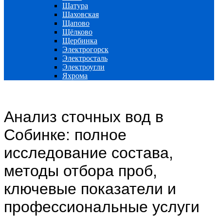
Шатура
Шаховская
Щапово
Щёлково
Щербинка
Электрогорск
Электросталь
Электроугли
Яхрома
Анализ сточных вод в
Собинке: полное
исследование состава,
методы отбора проб,
ключевые показатели и
профессиональные услуги