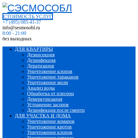
СТОИМОСТЬ УСЛУГ
+7 (495) 085-41-37
info@sesmosobl.ru
8:00 - 21:00
без выходных
ДЛЯ КВАРТИРЫ
Дезинсекция
Дезинфекция
Дератизация
Уничтожение клопов
Уничтожение тараканов
Уничтожение моли
Анализ воды
Обработка от плесени
Демеркуризация
Устранение засоров
Дезинфекция после смерти
ДЛЯ УЧАСТКА И ДОМА
Уничтожение комаров
Уничтожение кротов
Уничтожение клопов
Уничтожение короеда