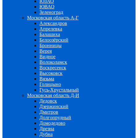
ЮЗАО
ЮВАО
Зеленоград
Московская область А-Г
Александров
Апрелевка
Балашиха
Белоозёрский
Бронницы
Верея
Видное
Волоколамск
Воскресенск
Высоковск
Вязьма
Голицыно
Гусь-Хрустальный
Московская область Д-И
Дедовск
Дзержинский
Дмитров
Долгопрудный
Домодедово
Дрезна
Дубна