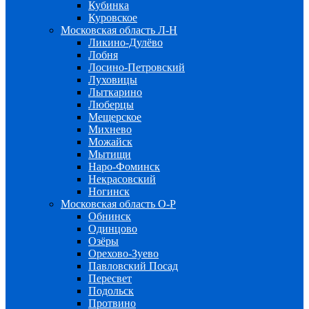
Кубинка
Куровское
Московская область Л-Н
Ликино-Дулёво
Лобня
Лосино-Петровский
Луховицы
Лыткарино
Люберцы
Мещерское
Михнево
Можайск
Мытищи
Наро-Фоминск
Некрасовский
Ногинск
Московская область О-Р
Обнинск
Одинцово
Озёры
Орехово-Зуево
Павловский Посад
Пересвет
Подольск
Протвино