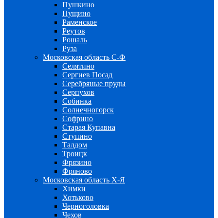
Пушкино
Пущино
Раменское
Реутов
Рошаль
Руза
Московская область С-Ф
Селятино
Сергиев Посад
Серебряные пруды
Серпухов
Собинка
Солнечногорск
Софрино
Старая Купавна
Ступино
Талдом
Троицк
Фрязино
Фряново
Московская область Х-Я
Химки
Хотьково
Черноголовка
Чехов