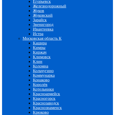
Егорьевск
Железнодорожный
Жуков
Жуковский
Зарайск
Звенигород
Ивантеевка
Истра
Московская область К
Кашира
Кимры
Киржач
Климовск
Клин
Коломна
Кольчугино
Коммунарка
Конаково
Королёв
Котельники
Красноармейск
Красногорск
Краснозаводск
Краснознаменск
Крюково