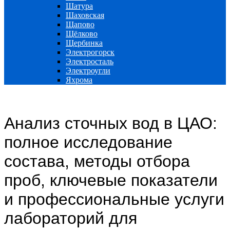
Шатура
Шаховская
Щапово
Щёлково
Щербинка
Электрогорск
Электросталь
Электроугли
Яхрома
Анализ сточных вод в ЦАО:
полное исследование
состава, методы отбора
проб, ключевые показатели
и профессиональные услуги
лабораторий для