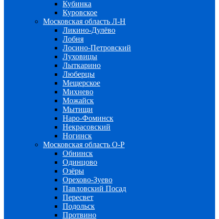
Кубинка
Куровское
Московская область Л-Н
Ликино-Дулёво
Лобня
Лосино-Петровский
Луховицы
Лыткарино
Люберцы
Мещерское
Михнево
Можайск
Мытищи
Наро-Фоминск
Некрасовский
Ногинск
Московская область О-Р
Обнинск
Одинцово
Озёры
Орехово-Зуево
Павловский Посад
Пересвет
Подольск
Протвино