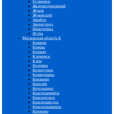
Егорьевск
Железнодорожный
Жуков
Жуковский
Зарайск
Звенигород
Ивантеевка
Истра
Московская область К
Кашира
Кимры
Киржач
Климовск
Клин
Коломна
Кольчугино
Коммунарка
Конаково
Королёв
Котельники
Красноармейск
Красногорск
Краснозаводск
Краснознаменск
Крюково