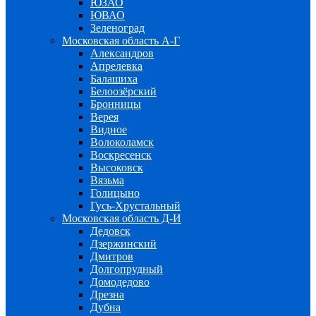
ЮЗАО
ЮВАО
Зеленоград
Московская область А-Г
Александров
Апрелевка
Балашиха
Белоозёрский
Бронницы
Верея
Видное
Волоколамск
Воскресенск
Высоковск
Вязьма
Голицыно
Гусь-Хрустальный
Московская область Д-И
Дедовск
Дзержинский
Дмитров
Долгопрудный
Домодедово
Дрезна
Дубна