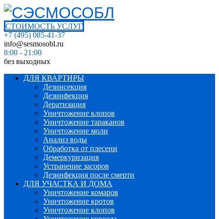
СТОИМОСТЬ УСЛУГ
+7 (495) 085-41-37
info@sesmosobl.ru
8:00 - 21:00
без выходных
ДЛЯ КВАРТИРЫ
Дезинсекция
Дезинфекция
Дератизация
Уничтожение клопов
Уничтожение тараканов
Уничтожение моли
Анализ воды
Обработка от плесени
Демеркуризация
Устранение засоров
Дезинфекция после смерти
ДЛЯ УЧАСТКА И ДОМА
Уничтожение комаров
Уничтожение кротов
Уничтожение клопов
Уничтожение короеда