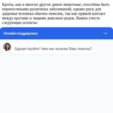
Кроты, как и многие другие дикие животные, способны быть
переносчиками различных заболеваний, однако риск для
здоровья человека обычно невелик, так как прямой контакт
между кротами и людьми довольно редок. Важно учесть
следующие аспекты:
Перенос паразитов: Кроты могут быть хозяевами для
клещей, блох и других насекомых, которые могут
переносить заболевания, опасные для человека.
Зоонозные заболевания: Существует теоретическая
возможность передачи некоторых зоонозных инфекций
от кротов к человеку, особенно если происходит контакт
с их экскрементами или мертвыми животными.
Меры предосторожности и контроль популяции
Для предотвращения вреда от присутствия кротов на участке
необходимо принимать соответствующие меры:
Регулярно осматривайте участок на наличие новых
кротовин и следите за состоянием растений.
Используйте гуманные методы контроля популяции
кротов, такие как установка ловушек или
отпугивателей.