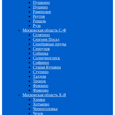
Пушкино
Пущино
Раменское
Реутов
Рошаль
Руза
Московская область С-Ф
Селятино
Сергиев Посад
Серебряные пруды
Серпухов
Собинка
Солнечногорск
Софрино
Старая Купавна
Ступино
Талдом
Троицк
Фрязино
Фряново
Московская область Х-Я
Химки
Хотьково
Черноголовка
Чехов