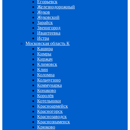
Егорьевск
Железнодорожный
Жуков
Жуковский
Зарайск
Звенигород
Ивантеевка
Истра
Московская область К
Кашира
Кимры
Киржач
Климовск
Клин
Коломна
Кольчугино
Коммунарка
Конаково
Королёв
Котельники
Красноармейск
Красногорск
Краснозаводск
Краснознаменск
Крюково