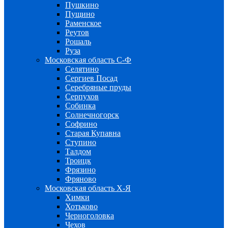
Пушкино
Пущино
Раменское
Реутов
Рошаль
Руза
Московская область С-Ф
Селятино
Сергиев Посад
Серебряные пруды
Серпухов
Собинка
Солнечногорск
Софрино
Старая Купавна
Ступино
Талдом
Троицк
Фрязино
Фряново
Московская область Х-Я
Химки
Хотьково
Черноголовка
Чехов