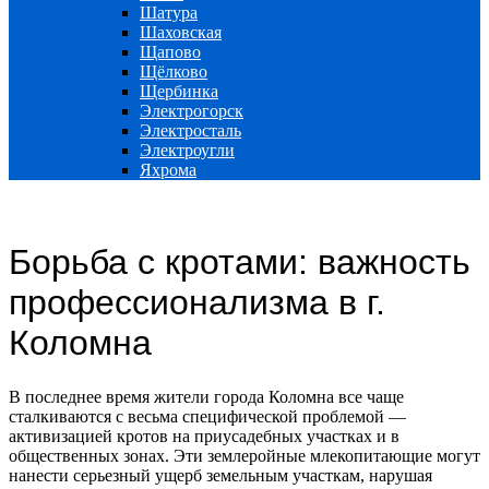
Шатура
Шаховская
Щапово
Щёлково
Щербинка
Электрогорск
Электросталь
Электроугли
Яхрома
Борьба с кротами: важность
профессионализма в г.
Коломна
В последнее время жители города Коломна все чаще
сталкиваются с весьма специфической проблемой —
активизацией кротов на приусадебных участках и в
общественных зонах. Эти землеройные млекопитающие могут
нанести серьезный ущерб земельным участкам, нарушая