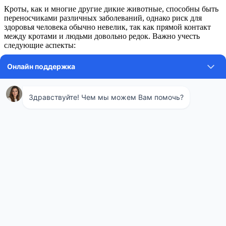
Кроты, как и многие другие дикие животные, способны быть
переносчиками различных заболеваний, однако риск для
здоровья человека обычно невелик, так как прямой контакт
между кротами и людьми довольно редок. Важно учесть
следующие аспекты:
Перенос паразитов: Кроты могут быть хозяевами для
клещей, блох и других насекомых, которые могут
переносить заболевания, опасные для человека.
Зоонозные заболевания: Существует теоретическая
возможность передачи некоторых зоонозных инфекций
от кротов к человеку, особенно если происходит контакт
с их экскрементами или мертвыми животными.
Меры предосторожности и контроль популяции
Для предотвращения вреда от присутствия кротов на участке
необходимо принимать соответствующие меры:
Регулярно осматривайте участок на наличие новых
кротовин и следите за состоянием растений.
Используйте гуманные методы контроля популяции
кротов, такие как установка ловушек или
отпугивателей.