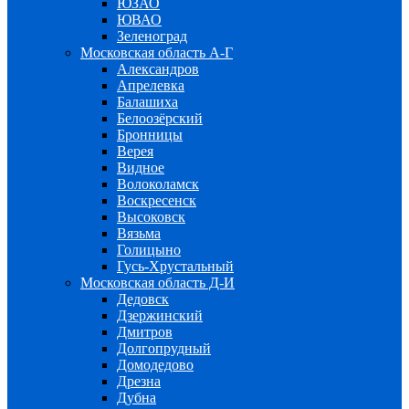
ЮЗАО
ЮВАО
Зеленоград
Московская область А-Г
Александров
Апрелевка
Балашиха
Белоозёрский
Бронницы
Верея
Видное
Волоколамск
Воскресенск
Высоковск
Вязьма
Голицыно
Гусь-Хрустальный
Московская область Д-И
Дедовск
Дзержинский
Дмитров
Долгопрудный
Домодедово
Дрезна
Дубна