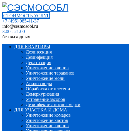
СТОИМОСТЬ УСЛУГ
+7 (495) 085-41-37
info@sesmosobl.ru
8:00 - 21:00
без выходных
ДЛЯ КВАРТИРЫ
Дезинсекция
Дезинфекция
Дератизация
Уничтожение клопов
Уничтожение тараканов
Уничтожение моли
Анализ воды
Обработка от плесени
Демеркуризация
Устранение засоров
Дезинфекция после смерти
ДЛЯ УЧАСТКА И ДОМА
Уничтожение комаров
Уничтожение кротов
Уничтожение клопов
Уничтожение короеда