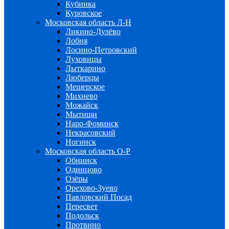
Кубинка
Куровское
Московская область Л-Н
Ликино-Дулёво
Лобня
Лосино-Петровский
Луховицы
Лыткарино
Люберцы
Мещерское
Михнево
Можайск
Мытищи
Наро-Фоминск
Некрасовский
Ногинск
Московская область О-Р
Обнинск
Одинцово
Озёры
Орехово-Зуево
Павловский Посад
Пересвет
Подольск
Протвино