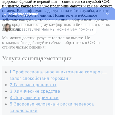
здоровье. Сделайте первый шаг – свяжитесь со службой СЭС
и узнайте, какие меры уже предпринимаются и как вы можете
помочь. Вся информация доступна на сайте службы, а также
по телефону горячей линии. Помните, что небольшое
действие каждого – это большой шаг к общей цели: сделать
наш город по-настоящему комфортным и безопасным местом
для жизни.
Мы можем достичь результатов только вместе. Не
откладывайте, действуйте сейчас – обратитесь в СЭС и
станьте частью решения!
Услуги санэпидемстанции
1 Профессиональное уничтожение комаров –
залог спокойствия горожан
2 Газовые препараты
3 Химические средства
4 Ловушки и приманки
5 Здоровье человека и риски переноса
заболеваний