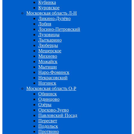
Кубинка
Куровское
Московская область Л-Н
Ликино-Дулёво
Лобня
Лосино-Петровский
Луховицы
Лыткарино
Люберцы
Мещерское
Михнево
Можайск
Мытищи
Наро-Фоминск
Некрасовский
Ногинск
Московская область О-Р
Обнинск
Одинцово
Озёры
Орехово-Зуево
Павловский Посад
Пересвет
Подольск
Протвино