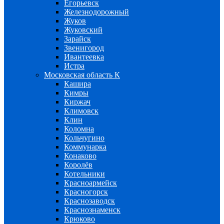
Егорьевск
Железнодорожный
Жуков
Жуковский
Зарайск
Звенигород
Ивантеевка
Истра
Московская область К
Кашира
Кимры
Киржач
Климовск
Клин
Коломна
Кольчугино
Коммунарка
Конаково
Королёв
Котельники
Красноармейск
Красногорск
Краснозаводск
Краснознаменск
Крюково