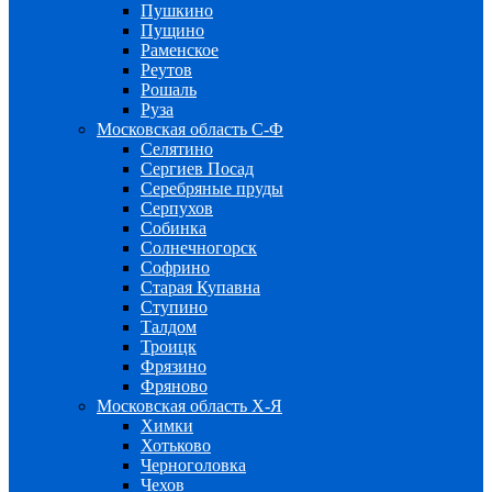
Пушкино
Пущино
Раменское
Реутов
Рошаль
Руза
Московская область С-Ф
Селятино
Сергиев Посад
Серебряные пруды
Серпухов
Собинка
Солнечногорск
Софрино
Старая Купавна
Ступино
Талдом
Троицк
Фрязино
Фряново
Московская область Х-Я
Химки
Хотьково
Черноголовка
Чехов