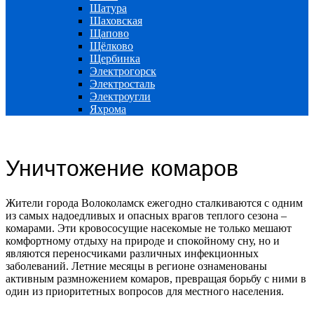
Шатура
Шаховская
Щапово
Щёлково
Щербинка
Электрогорск
Электросталь
Электроугли
Яхрома
Уничтожение комаров
Жители города Волоколамск ежегодно сталкиваются с одним
из самых надоедливых и опасных врагов теплого сезона –
комарами. Эти кровососущие насекомые не только мешают
комфортному отдыху на природе и спокойному сну, но и
являются переносчиками различных инфекционных
заболеваний. Летние месяцы в регионе ознаменованы
активным размножением комаров, превращая борьбу с ними в
один из приоритетных вопросов для местного населения.