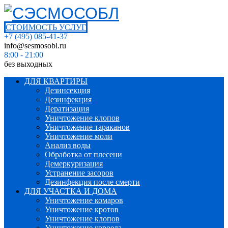
СТОИМОСТЬ УСЛУГ
+7 (495) 085-41-37
info@sesmosobl.ru
8:00 - 21:00
без выходных
ДЛЯ КВАРТИРЫ
Дезинсекция
Дезинфекция
Дератизация
Уничтожение клопов
Уничтожение тараканов
Уничтожение моли
Анализ воды
Обработка от плесени
Демеркуризация
Устранение засоров
Дезинфекция после смерти
ДЛЯ УЧАСТКА И ДОМА
Уничтожение комаров
Уничтожение кротов
Уничтожение клопов
Уничтожение короеда