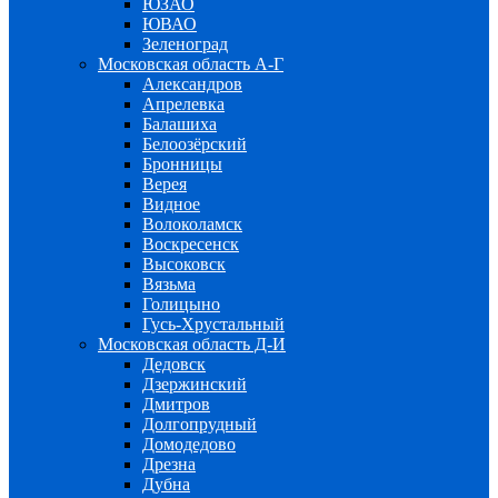
ЮЗАО
ЮВАО
Зеленоград
Московская область А-Г
Александров
Апрелевка
Балашиха
Белоозёрский
Бронницы
Верея
Видное
Волоколамск
Воскресенск
Высоковск
Вязьма
Голицыно
Гусь-Хрустальный
Московская область Д-И
Дедовск
Дзержинский
Дмитров
Долгопрудный
Домодедово
Дрезна
Дубна