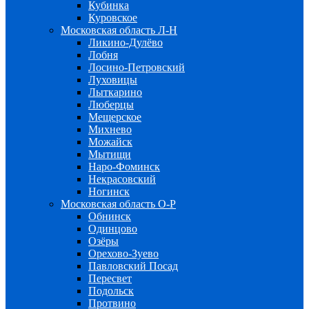
Кубинка
Куровское
Московская область Л-Н
Ликино-Дулёво
Лобня
Лосино-Петровский
Луховицы
Лыткарино
Люберцы
Мещерское
Михнево
Можайск
Мытищи
Наро-Фоминск
Некрасовский
Ногинск
Московская область О-Р
Обнинск
Одинцово
Озёры
Орехово-Зуево
Павловский Посад
Пересвет
Подольск
Протвино