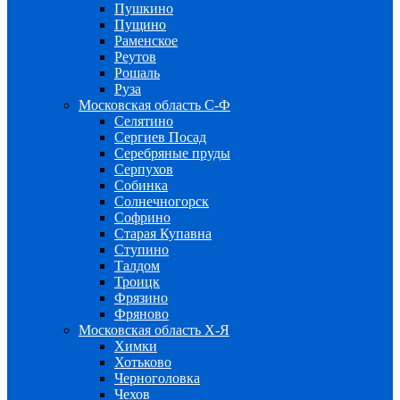
Пушкино
Пущино
Раменское
Реутов
Рошаль
Руза
Московская область С-Ф
Селятино
Сергиев Посад
Серебряные пруды
Серпухов
Собинка
Солнечногорск
Софрино
Старая Купавна
Ступино
Талдом
Троицк
Фрязино
Фряново
Московская область Х-Я
Химки
Хотьково
Черноголовка
Чехов