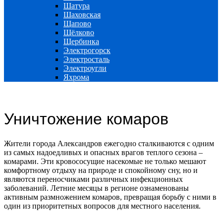
Шатура
Шаховская
Щапово
Щёлково
Щербинка
Электрогорск
Электросталь
Электроугли
Яхрома
Уничтожение комаров
Жители города Александров ежегодно сталкиваются с одним
из самых надоедливых и опасных врагов теплого сезона –
комарами. Эти кровососущие насекомые не только мешают
комфортному отдыху на природе и спокойному сну, но и
являются переносчиками различных инфекционных
заболеваний. Летние месяцы в регионе ознаменованы
активным размножением комаров, превращая борьбу с ними в
один из приоритетных вопросов для местного населения.