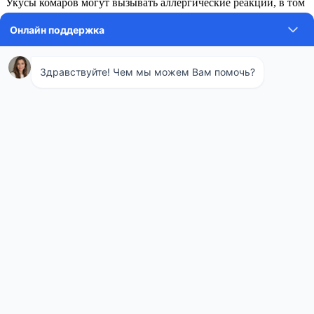
Укусы комаров могут вызывать аллергические реакции, в том
числе крапивницу, отек и зуд, что снижает качество жизни
человека. Также присутствие комаров может нарушать сон и
отдых на открытом воздухе.
Ущерб для растений и инфраструктуры
Хотя комары не оказывают прямого ущерба растениям,
болезни, которые они переносят, могут косвенно влиять на
растительность. Например, вирусы, распространяемые
комарами, могут инфицировать диких животных и птиц, что
в свою очередь может сказаться на экосистемах и
биоразнообразии.
В отношении инфраструктуры комары не наносят
значительного ущерба, однако массовое распространение
комаров может привести к необходимости обработки
территорий инсектицидами, что связано с дополнительными
расходами и может оказывать негативное воздействие на
окружающую среду.
Меры борьбы с комарами
Для минимизации упомянутых рисков принимаются
различные меры по борьбе с комарами: