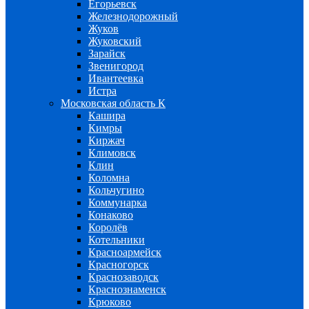
Егорьевск
Железнодорожный
Жуков
Жуковский
Зарайск
Звенигород
Ивантеевка
Истра
Московская область К
Кашира
Кимры
Киржач
Климовск
Клин
Коломна
Кольчугино
Коммунарка
Конаково
Королёв
Котельники
Красноармейск
Красногорск
Краснозаводск
Краснознаменск
Крюково