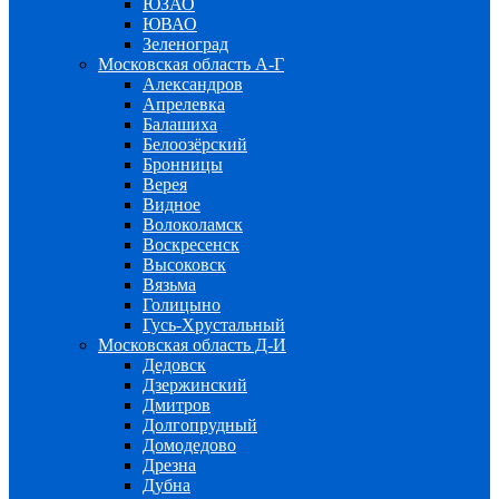
ЮЗАО
ЮВАО
Зеленоград
Московская область А-Г
Александров
Апрелевка
Балашиха
Белоозёрский
Бронницы
Верея
Видное
Волоколамск
Воскресенск
Высоковск
Вязьма
Голицыно
Гусь-Хрустальный
Московская область Д-И
Дедовск
Дзержинский
Дмитров
Долгопрудный
Домодедово
Дрезна
Дубна