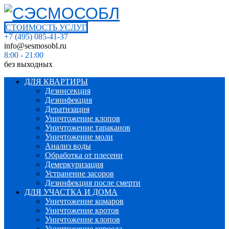
СТОИМОСТЬ УСЛУГ
+7 (495) 085-41-37
info@sesmosobl.ru
8:00 - 21:00
без выходных
ДЛЯ КВАРТИРЫ
Дезинсекция
Дезинфекция
Дератизация
Уничтожение клопов
Уничтожение тараканов
Уничтожение моли
Анализ воды
Обработка от плесени
Демеркуризация
Устранение засоров
Дезинфекция после смерти
ДЛЯ УЧАСТКА И ДОМА
Уничтожение комаров
Уничтожение кротов
Уничтожение клопов
Уничтожение короеда