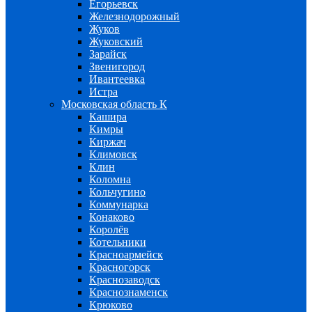
Егорьевск
Железнодорожный
Жуков
Жуковский
Зарайск
Звенигород
Ивантеевка
Истра
Московская область К
Кашира
Кимры
Киржач
Климовск
Клин
Коломна
Кольчугино
Коммунарка
Конаково
Королёв
Котельники
Красноармейск
Красногорск
Краснозаводск
Краснознаменск
Крюково