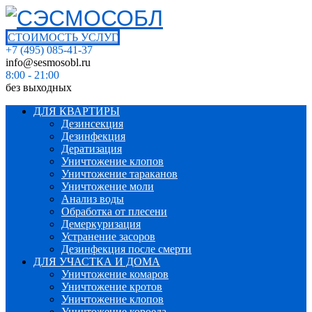
СТОИМОСТЬ УСЛУГ
+7 (495) 085-41-37
info@sesmosobl.ru
8:00 - 21:00
без выходных
ДЛЯ КВАРТИРЫ
Дезинсекция
Дезинфекция
Дератизация
Уничтожение клопов
Уничтожение тараканов
Уничтожение моли
Анализ воды
Обработка от плесени
Демеркуризация
Устранение засоров
Дезинфекция после смерти
ДЛЯ УЧАСТКА И ДОМА
Уничтожение комаров
Уничтожение кротов
Уничтожение клопов
Уничтожение короеда