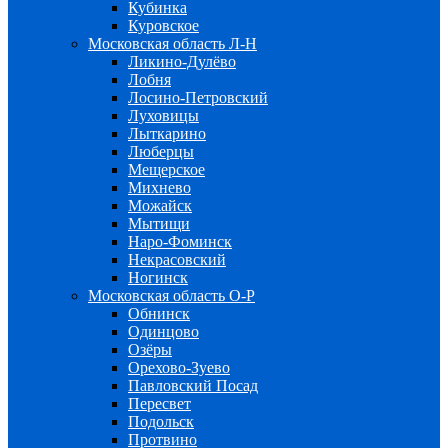
Кубинка
Куровское
Московская область Л-Н
Ликино-Дулёво
Лобня
Лосино-Петровский
Луховицы
Лыткарино
Люберцы
Мещерское
Михнево
Можайск
Мытищи
Наро-Фоминск
Некрасовский
Ногинск
Московская область О-Р
Обнинск
Одинцово
Озёры
Орехово-Зуево
Павловский Посад
Пересвет
Подольск
Протвино