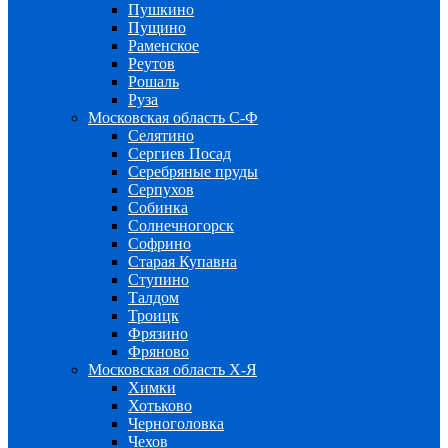
Пушкино
Пущино
Раменское
Реутов
Рошаль
Руза
Московская область С-Ф
Селятино
Сергиев Посад
Серебряные пруды
Серпухов
Собинка
Солнечногорск
Софрино
Старая Купавна
Ступино
Талдом
Троицк
Фрязино
Фряново
Московская область Х-Я
Химки
Хотьково
Черноголовка
Чехов