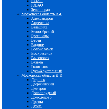
ЮЗАО
ЮВАО
Зеленоград
Московская область А-Г
Александров
Апрелевка
Балашиха
Белоозёрский
Бронницы
Верея
Видное
Волоколамск
Воскресенск
Высоковск
Вязьма
Голицыно
Гусь-Хрустальный
Московская область Д-И
Дедовск
Дзержинский
Дмитров
Долгопрудный
Домодедово
Дрезна
Дубна