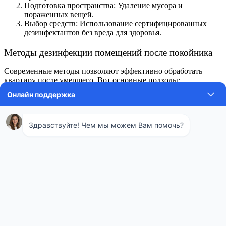
Подготовка пространства: Удаление мусора и
пораженных вещей.
Выбор средств: Использование сертифицированных
дезинфектантов без вреда для здоровья.
Методы дезинфекции помещений после покойника
Современные методы позволяют эффективно обработать
квартиру после умершего. Вот основные подходы:
Холодный туман: Микрокапли проникают в щели,
уничтожая бактерии и запах без следов.
Горячий туман: Подходит для глубокого воздействия на
габаритные предметы, такие как диваны и шкафы.
Озонирование: Устраняет запах и токсины, окисляя
органические вещества.
Химическая обработка: Применение растворов для
поверхностей, мебели и воздуха.
Дезинфекция после смерти человека
занимает от 2 до 6 часов,
в зависимости от размера квартиры. После обработки
рекомендуется проветривание, чтобы вернуться в помещения
через несколько часов.
Устранение запаха после смерти