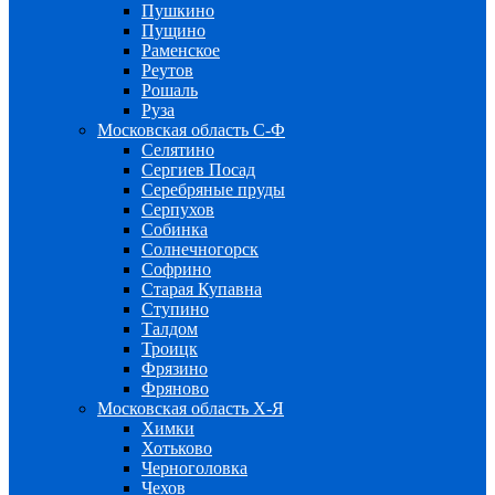
Пушкино
Пущино
Раменское
Реутов
Рошаль
Руза
Московская область С-Ф
Селятино
Сергиев Посад
Серебряные пруды
Серпухов
Собинка
Солнечногорск
Софрино
Старая Купавна
Ступино
Талдом
Троицк
Фрязино
Фряново
Московская область Х-Я
Химки
Хотьково
Черноголовка
Чехов