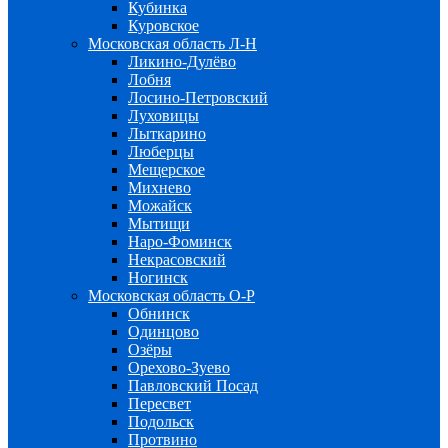
Кубинка
Куровское
Московская область Л-Н
Ликино-Дулёво
Лобня
Лосино-Петровский
Луховицы
Лыткарино
Люберцы
Мещерское
Михнево
Можайск
Мытищи
Наро-Фоминск
Некрасовский
Ногинск
Московская область О-Р
Обнинск
Одинцово
Озёры
Орехово-Зуево
Павловский Посад
Пересвет
Подольск
Протвино