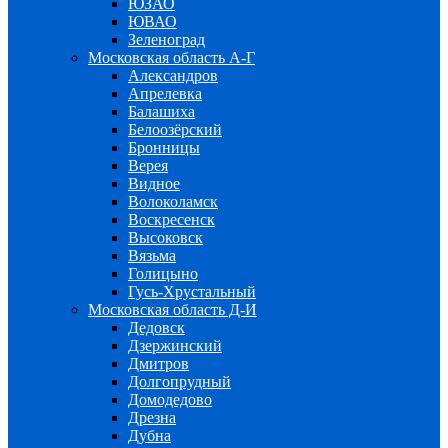
ЮЗАО
ЮВАО
Зеленоград
Московская область А-Г
Александров
Апрелевка
Балашиха
Белоозёрский
Бронницы
Верея
Видное
Волоколамск
Воскресенск
Высоковск
Вязьма
Голицыно
Гусь-Хрустальный
Московская область Д-И
Дедовск
Дзержинский
Дмитров
Долгопрудный
Домодедово
Дрезна
Дубна