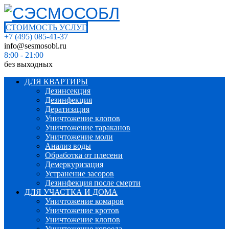
СТОИМОСТЬ УСЛУГ
+7 (495) 085-41-37
info@sesmosobl.ru
8:00 - 21:00
без выходных
ДЛЯ КВАРТИРЫ
Дезинсекция
Дезинфекция
Дератизация
Уничтожение клопов
Уничтожение тараканов
Уничтожение моли
Анализ воды
Обработка от плесени
Демеркуризация
Устранение засоров
Дезинфекция после смерти
ДЛЯ УЧАСТКА И ДОМА
Уничтожение комаров
Уничтожение кротов
Уничтожение клопов
Уничтожение короеда