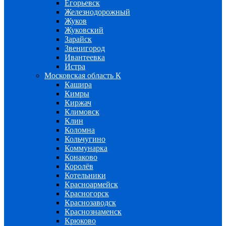
Егорьевск
Железнодорожный
Жуков
Жуковский
Зарайск
Звенигород
Ивантеевка
Истра
Московская область К
Кашира
Кимры
Киржач
Климовск
Клин
Коломна
Кольчугино
Коммунарка
Конаково
Королёв
Котельники
Красноармейск
Красногорск
Краснозаводск
Краснознаменск
Крюково