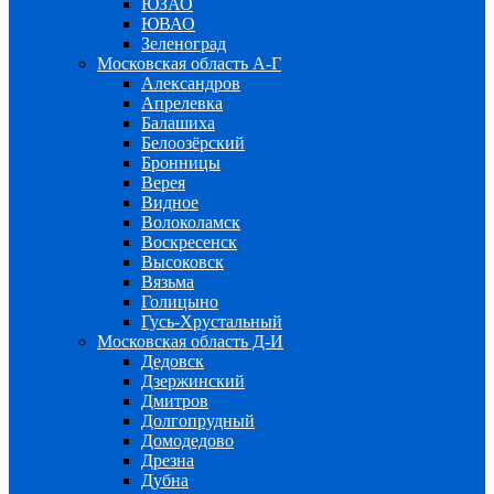
ЮЗАО
ЮВАО
Зеленоград
Московская область А-Г
Александров
Апрелевка
Балашиха
Белоозёрский
Бронницы
Верея
Видное
Волоколамск
Воскресенск
Высоковск
Вязьма
Голицыно
Гусь-Хрустальный
Московская область Д-И
Дедовск
Дзержинский
Дмитров
Долгопрудный
Домодедово
Дрезна
Дубна