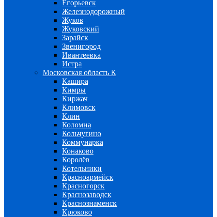
Егорьевск
Железнодорожный
Жуков
Жуковский
Зарайск
Звенигород
Ивантеевка
Истра
Московская область К
Кашира
Кимры
Киржач
Климовск
Клин
Коломна
Кольчугино
Коммунарка
Конаково
Королёв
Котельники
Красноармейск
Красногорск
Краснозаводск
Краснознаменск
Крюково