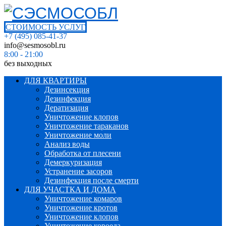
СТОИМОСТЬ УСЛУГ
+7 (495) 085-41-37
info@sesmosobl.ru
8:00 - 21:00
без выходных
ДЛЯ КВАРТИРЫ
Дезинсекция
Дезинфекция
Дератизация
Уничтожение клопов
Уничтожение тараканов
Уничтожение моли
Анализ воды
Обработка от плесени
Демеркуризация
Устранение засоров
Дезинфекция после смерти
ДЛЯ УЧАСТКА И ДОМА
Уничтожение комаров
Уничтожение кротов
Уничтожение клопов
Уничтожение короеда