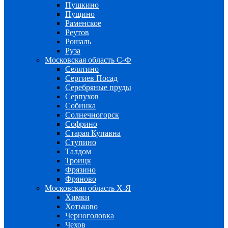
Пушкино
Пущино
Раменское
Реутов
Рошаль
Руза
Московская область С-Ф
Селятино
Сергиев Посад
Серебряные пруды
Серпухов
Собинка
Солнечногорск
Софрино
Старая Купавна
Ступино
Талдом
Троицк
Фрязино
Фряново
Московская область Х-Я
Химки
Хотьково
Черноголовка
Чехов