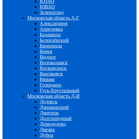
ЮЗАО
ЮВАО
Зеленоград
Московская область А-Г
Александров
Апрелевка
Балашиха
Белоозёрский
Бронницы
Верея
Видное
Волоколамск
Воскресенск
Высоковск
Вязьма
Голицыно
Гусь-Хрустальный
Московская область Д-И
Дедовск
Дзержинский
Дмитров
Долгопрудный
Домодедово
Дрезна
Дубна