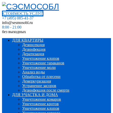
СТОИМОСТЬ УСЛУГ
+7 (495) 085-41-37
info@sesmosobl.ru
8:00 - 21:00
без выходных
ДЛЯ КВАРТИРЫ
Дезинсекция
Дезинфекция
Дератизация
Уничтожение клопов
Уничтожение тараканов
Уничтожение моли
Анализ воды
Обработка от плесени
Демеркуризация
Устранение засоров
Дезинфекция после смерти
ДЛЯ УЧАСТКА И ДОМА
Уничтожение комаров
Уничтожение кротов
Уничтожение клопов
Уничтожение короеда