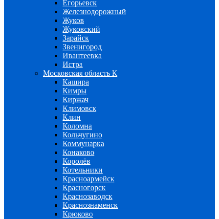
Егорьевск
Железнодорожный
Жуков
Жуковский
Зарайск
Звенигород
Ивантеевка
Истра
Московская область К
Кашира
Кимры
Киржач
Климовск
Клин
Коломна
Кольчугино
Коммунарка
Конаково
Королёв
Котельники
Красноармейск
Красногорск
Краснозаводск
Краснознаменск
Крюково