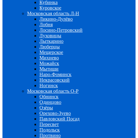
Кубинка
Куровское
Московская область Л-Н
Ликино-Дулёво
Лобня
Лосино-Петровский
Луховицы
Лыткарино
Люберцы
Мещерское
Михнево
Можайск
Мытищи
Наро-Фоминск
Некрасовский
Ногинск
Московская область О-Р
Обнинск
Одинцово
Озёры
Орехово-Зуево
Павловский Посад
Пересвет
Подольск
Протвино