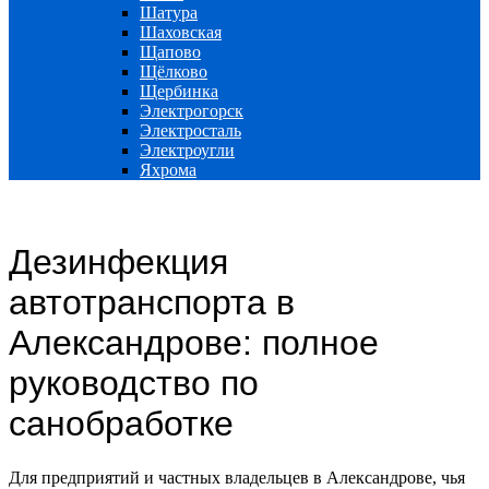
Шатура
Шаховская
Щапово
Щёлково
Щербинка
Электрогорск
Электросталь
Электроугли
Яхрома
Дезинфекция
автотранспорта в
Александрове: полное
руководство по
санобработке
Для предприятий и частных владельцев в Александрове, чья