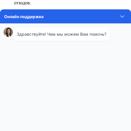
отходов.
Периодичность обработки для большинства видов
коммерческого транспорта — не реже одного раза в месяц, а
для рефрижераторов, перевозящих скоропортящиеся товары,
— перед и после каждого рейса.
Процесс дезинфекции
автотранспорта: этапы и методы
Профессиональная санобработка проводится в несколько
обязательных этапов, обеспечивающих максимальную
эффективность.
Основные этапы работ
Предварительная очистка и мойка: удаление видимых
загрязнений, пыли и остатков грузов с помощью воды и
моющих средств под напором.
Механическая очистка: при необходимости проводится
удаление ржавчины и стойких загрязнений.
Нанесение дезинфицирующих составов: основной этап,
который выполняется одним из современных методов
(холодный туман, горячий туман, орошение).