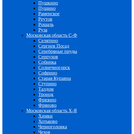
Пушкино
Пущино
Раменское
Реутов
Рошаль
Руза
Московская область С-Ф
Селятино
Сергиев Посад
Серебряные пруды
Серпухов
Собинка
Солнечногорск
Софрино
Старая Купавна
Ступино
Талдом
Троицк
Фрязино
Фряново
Московская область Х-Я
Химки
Хотьково
Черноголовка
Чехов